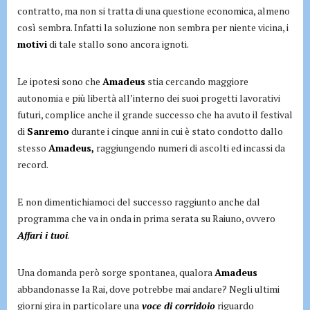
contratto, ma non si tratta di una questione economica, almeno
così sembra. Infatti la soluzione non sembra per niente vicina, i
motivi
di tale stallo sono ancora ignoti.
Le ipotesi sono che
Amadeus
stia cercando maggiore
autonomia e più libertà all’interno dei suoi progetti lavorativi
futuri, complice anche il grande successo che ha avuto il festival
di
Sanremo
durante i cinque anni in cui è stato condotto dallo
stesso
Amadeus,
raggiungendo numeri di ascolti ed incassi da
record.
E non dimentichiamoci del successo raggiunto anche dal
programma che va in onda in prima serata su Raiuno, ovvero
Affari i tuoi
.
Una domanda però sorge spontanea, qualora
Amadeus
abbandonasse la Rai, dove potrebbe mai andare? Negli ultimi
giorni gira in particolare una
voce di corridoio
riguardo