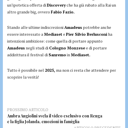
un’ipotetica offerta di
Discovery
che ha già rubato alla Rai un
altro grande big, ovvero
Fabio Fazio.
Stando alle ultime indiscrezioni
Amadeus
potrebbe anche
essere interessato a
Mediaset
e
Pier Silvio Berlusconi
ha
intenzioni ambiziose: come quella di portare appunto
Amadeus
negli studi di
Cologno Monzese
e di portare
addirittura il festival di
Sanremo
in
Mediaset.
Tutto è possibile nel
2025,
ma non ci resta che attendere per
scoprire la verità!
PROSSIMO ARTICOLO
Ambra Angiolini svela il video esclusivo con Renga
e la figlia Jolanda, emozioni in famiglia
ARTICOLO PRECEDENTE