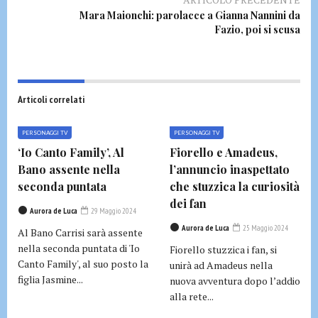
Mara Maionchi: parolacce a Gianna Nannini da
Fazio, poi si scusa
Articoli correlati
PERSONAGGI TV
PERSONAGGI TV
‘Io Canto Family’, Al
Fiorello e Amadeus,
Bano assente nella
l’annuncio inaspettato
seconda puntata
che stuzzica la curiosità
dei fan
Aurora de Luca
29 Maggio 2024
Aurora de Luca
25 Maggio 2024
Al Bano Carrisi sarà assente
nella seconda puntata di 'Io
Fiorello stuzzica i fan, si
Canto Family', al suo posto la
unirà ad Amadeus nella
figlia Jasmine...
nuova avventura dopo l’addio
alla rete...