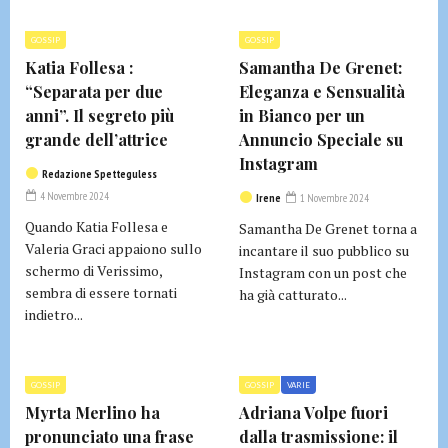
GOSSIP
GOSSIP
Katia Follesa :
Samantha De Grenet:
“Separata per due
Eleganza e Sensualità
anni”. Il segreto più
in Bianco per un
grande dell’attrice
Annuncio Speciale su
Instagram
Redazione Spetteguless
4 Novembre 2024
Irene
1 Novembre 2024
Quando Katia Follesa e
Samantha De Grenet torna a
Valeria Graci appaiono sullo
incantare il suo pubblico su
schermo di Verissimo,
Instagram con un post che
sembra di essere tornati
ha già catturato...
indietro...
GOSSIP
GOSSIP
VARIE
Myrta Merlino ha
Adriana Volpe fuori
pronunciato una frase
dalla trasmissione: il