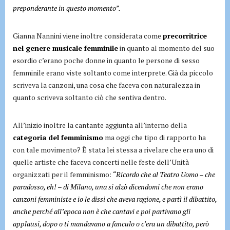
preponderante in questo momento”.
Gianna Nannini viene inoltre considerata come
precorritrice
nel genere musicale femminile
in quanto al momento del suo
esordio c’erano poche donne in quanto le persone di sesso
femminile erano viste soltanto come interprete. Già da piccolo
scriveva la canzoni, una cosa che faceva con naturalezza in
quanto scriveva soltanto ciò che sentiva dentro.
All’inizio inoltre la cantante aggiunta all’interno della
categoria del femminismo
ma oggi che tipo di rapporto ha
con tale movimento? È stata lei stessa a rivelare che era uno di
quelle artiste che faceva concerti nelle feste dell’Unità
organizzati per il femminismo:
“Ricordo che al Teatro Uomo – che
paradosso, eh! – di Milano, una si alzò dicendomi che non erano
canzoni femministe e io le dissi che aveva ragione, e partì il dibattito,
anche perché all’epoca non è che cantavi e poi partivano gli
applausi, dopo o ti mandavano a fanculo o c’era un dibattito, però