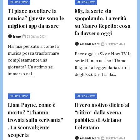
MUSICA NEWS
MUSICA NEWS
TI piace ascoltare la
883, la serie sta
musica? Queste sono le
spopolando. La verità
migliori app da usare
su Mauro Repetto: cosa
fa davvero oggi
Irene
23 Ottobre 2024
Amanda Merli
22 Ottobre 2024
Hai mai pensato a come la
musica possa trasformare
Esce oggi su Sky e Now TV la
completamente una
serie Hanno ucciso l'Uomo
giornata? Un attimo sei
Ragno: la leggendaria storia
immerso nel...
degli 883. Diretta da...
MUSICA NEWS
MUSICA NEWS
Liam Payne, come è
Il vero motivo dietro al
morto? “L’hanno
“ritiro” dalla scena
trovata sulla scrivania”
pubblica di Adriano
. La sconvolgente
Celentano
scoperta
Amanda Merli
10 Ottobre 2024