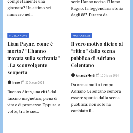
completamente una
serie Hanno ucciso l'Uomo
giornata? Un attimo sei
Ragno: la leggendaria storia
immerso nel...
degli 883. Diretta da...
MUSICA NEWS
MUSICA NEWS
Liam Payne, come è
Il vero motivo dietro al
morto? “L’hanno
“ritiro” dalla scena
trovata sulla scrivania”
pubblica di Adriano
. La sconvolgente
Celentano
scoperta
Amanda Merli
10 Ottobre 2024
Irene
22 Ottobre 2024
Da ormai molto tempo
Adriano Celentano sembra
Buenos Aires, una città dal
essere sparito dalla scena
fascino magnetico, piena di
pubblica: non solo ha
vita e di promesse. Eppure, a
cambiato il...
volte, tra le sue...