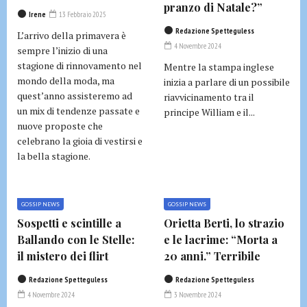
pranzo di Natale?”
Irene
13 Febbraio 2025
Redazione Spetteguless
L’arrivo della primavera è
4 Novembre 2024
sempre l’inizio di una
stagione di rinnovamento nel
Mentre la stampa inglese
mondo della moda, ma
inizia a parlare di un possibile
quest’anno assisteremo ad
riavvicinamento tra il
un mix di tendenze passate e
principe William e il...
nuove proposte che
celebrano la gioia di vestirsi e
la bella stagione.
GOSSIP NEWS
GOSSIP NEWS
Sospetti e scintille a
Orietta Berti, lo strazio
Ballando con le Stelle:
e le lacrime: “Morta a
il mistero dei flirt
20 anni.” Terribile
Redazione Spetteguless
Redazione Spetteguless
4 Novembre 2024
3 Novembre 2024