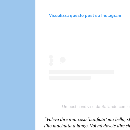
Visualizza questo post su Instagram
Un post condiviso da Ballando con le
“Volevo dire una cosa ‘banfiota’ ma bella, 
l’ho macinata a lungo. Voi mi dovete dire che