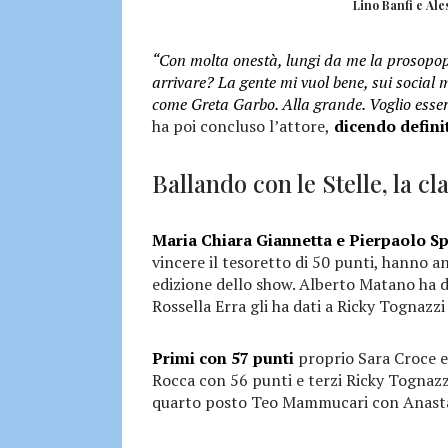
Lino Banfi e Ale
“Con molta onestà, lungi da me la prosopop
arrivare? La gente mi vuol bene, sui social 
come Greta Garbo. Alla grande. Voglio esser
ha poi concluso l’attore,
dicendo defini
Ballando con le Stelle, la cl
Maria Chiara Giannetta e Pierpaolo S
vincere il tesoretto di 50 punti, hanno 
edizione dello show. Alberto Matano ha da
Rossella Erra gli ha dati a Ricky Tognazzi 
Primi con 57 punti
proprio Sara Croce e
Rocca con 56 punti e terzi Ricky Tognazzi
quarto posto Teo Mammucari con Anastas