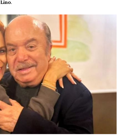
 Lino
.