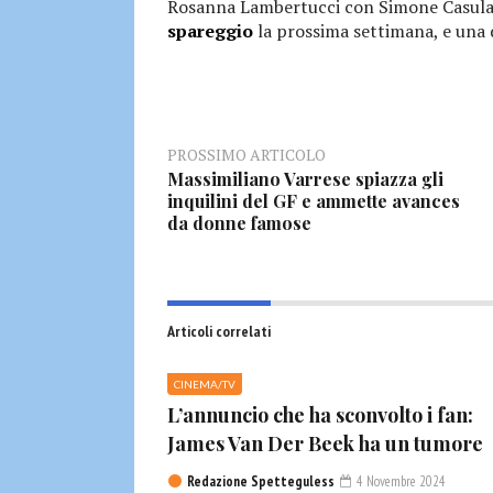
Rosanna Lambertucci con Simone Casula e
spareggio
la prossima settimana, e una d
PROSSIMO ARTICOLO
Massimiliano Varrese spiazza gli
inquilini del GF e ammette avances
da donne famose
Articoli correlati
CINEMA/TV
L’annuncio che ha sconvolto i fan:
James Van Der Beek ha un tumore
Redazione Spetteguless
4 Novembre 2024