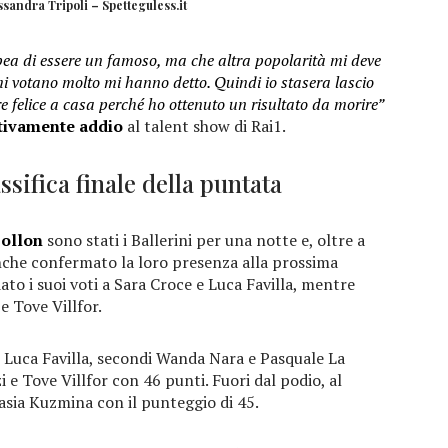
ssandra Tripoli – Spetteguless.it
ea di essere un famoso, ma che altra popolarità mi deve
mi votano molto mi hanno detto. Quindi io stasera lascio
e felice a casa perché ho ottenuto un risultato da morire”
tivamente addio
al talent show di Rai1.
assifica finale della puntata
pollon
sono stati i Ballerini per una notte e, oltre a
anche confermato la loro presenza alla prossima
to i suoi voti a Sara Croce e Luca Favilla, mentre
e Tove Villfor.
 Luca Favilla, secondi Wanda Nara e Pasquale La
 e Tove Villfor con 46 punti. Fuori dal podio, al
ia Kuzmina con il punteggio di 45.