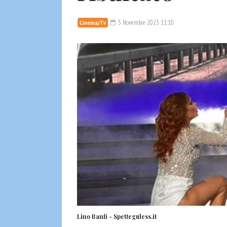
5 Novembre 2023 11:10
Cinema/Tv
Lino Banfi - Spetteguless.it