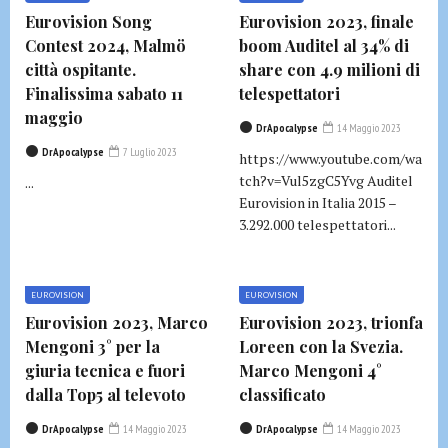
Eurovision Song
Eurovision 2023, finale
Contest 2024, Malmö
boom Auditel al 34% di
città ospitante.
share con 4.9 milioni di
Finalissima sabato 11
telespettatori
maggio
DrApocalypse
14 Maggio 2023
DrApocalypse
7 Luglio 2023
https://www.youtube.com/wa
tch?v=Vul5zgC5Yvg Auditel
...
Eurovision in Italia 2015 –
3.292.000 telespettatori...
EUROVISION
EUROVISION
Eurovision 2023, Marco
Eurovision 2023, trionfa
Mengoni 3° per la
Loreen con la Svezia.
giuria tecnica e fuori
Marco Mengoni 4°
dalla Top5 al televoto
classificato
DrApocalypse
14 Maggio 2023
DrApocalypse
14 Maggio 2023