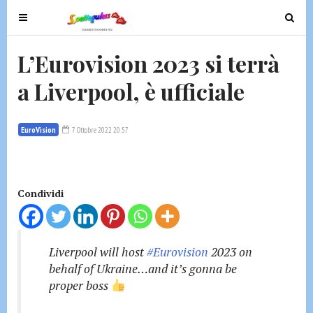
T
T
o
o
g
g
L’Eurovision 2023 si terrà
g
g
a Liverpool, è ufficiale
l
l
e
e
n
n
EuroVision
7 Ottobre 2022 20:57
a
a
v
v
i
i
g
g
Condividi
a
a
t
t
i
i
Liverpool will host
#Eurovision
2023 on
o
o
behalf of Ukraine…and it’s gonna be
n
n
proper boss