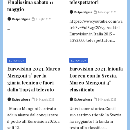
Finalissima sabato 11
telespettatori
maggio
DrApocalypse
14 Maggio 2023
DrApocalypse
7 Luglio 2023
https://www.youtube.com/wa
tch?v=Vul5zgC5Yvg Auditel
...
Eurovision in Italia 2015 –
3.292.000 telespettatori...
EUROVISION
EUROVISION
Eurovision 2023, Marco
Eurovision 2023, trionfa
Mengoni 3° per la
Loreen con la Svezia.
giuria tecnica e fuori
Marco Mengoni 4°
dalla Top5 al televoto
classificato
DrApocalypse
14 Maggio 2023
DrApocalypse
14 Maggio 2023
Marco Mengoni è arrivato
Un'edizione storica. Con il
ad un niente dal conquistare
suo settimo trionfo la Svezia
il podio all'Eurovision 2023, a
ha raggiunto l'Irlanda in
soli 12...
testa alla classifica...