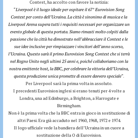
Contest, ha accolto con favore la notizia:
“
Liverpool è il luogo ideale per ospitare il 67° Eurovision Song
Contest per conto dell’Ucraina. La città è sinonimo di musica e la
Liverpool Arena supera tutti i requisiti necessari per organizzare un
evento globale di questa portata. Siamo rimasti molto colpiti dalla
passione che la città ha dimostrato nell’abbracciare il Contest e le
sue idee inclusive per rimpiazzare i vincitori dell’anno scorso,
l’Ucraina. Questo sarà il primo Eurovision Song Contest che si terrà
nel Regno Unito negli ultimi 25 anni e, poiché collaboriamo con la
nostra emittente host, la BBC, per celebrare la vittoria dell’Ucraina,
questa produzione unica promette di essere davvero speciale
“.
Per Liverpool sarà la prima volta in assoluto.
I precedenti Eurovision inglesi si erano tenuti per 4 volte a
Londra, una ad Edinburgo, a Brighton, a Harrogate e
Birmingham.
Non è la prima volta che la BBC entra in gioco in sostituzione di
altri Paesi. Era già accaduto nel 1960, 1968, 1972 e 1974.
Il logo ufficiale vede la bandiera dell’Ucraina in un cuore a
sostituzione della O di Eurovision.