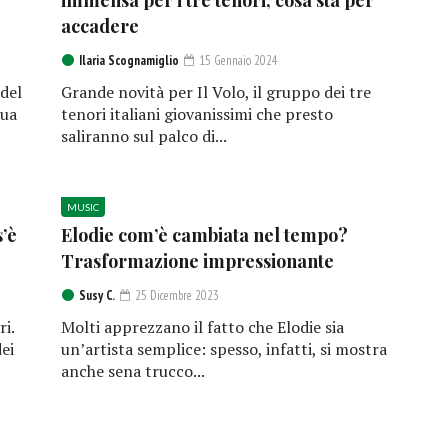
immensa per i tre tenori, cosa sta per
accadere
Ilaria Scognamiglio
15 Gennaio 2024
 del
Grande novità per Il Volo, il gruppo dei tre
sua
tenori italiani giovanissimi che presto
saliranno sul palco di...
MUSIC
s’è
Elodie com’è cambiata nel tempo?
Trasformazione impressionante
Susy C.
25 Dicembre 2023
ri.
Molti apprezzano il fatto che Elodie sia
ei
un’artista semplice: spesso, infatti, si mostra
anche sena trucco...