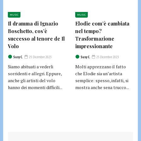
MUSIC
MUSIC
Il dramma di Ignazio
Elodie com’è cambiata
Boschetto, cos’è
nel tempo?
successo al tenore de Il
Trasformazione
Volo
impressionante
Susy C.
25 Dicembre 2023
Susy C.
25 Dicembre 2023
Siamo abituati a vederli
Molti apprezzano il fatto
sorridenti e allegri. Eppure,
che Elodie sia un’artista
anche gli artisti del volo
semplice: spesso, infatti, si
hanno dei momenti difficili...
mostra anche sena trucco...