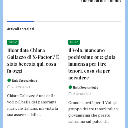
Faccio da me – audio
Articoli correlati
MUSIC
MUSIC
Ricordate Chiara
Il Volo, mancano
Galiazzo di X-Factor? È
pochissime ore: gioia
stata beccata qui, cosa
immensa per i tre
fa oggi
tenori, cosa sta per
accadere
Ilaria Scognamiglio
30 Gennaio 2024
Ilaria Scognamiglio
15 Gennaio 2024
Chiara Galiazzo è una delle
voci più belle del panorama
Grande novità per Il Volo, il
musicale italiano, ma vista la
gruppo dei tre tenori italiani
sua assenza dalle...
giovanissimi che presto
saliranno sul palco di...