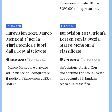
Eurovision in Italia 2015 –
3.292.000 telespettatori...
EUROVISION
EUROVISION
Eurovision 2023, Marco
Eurovision 2023, trionfa
Mengoni 3° per la
Loreen con la Svezia.
giuria tecnica e fuori
Marco Mengoni 4°
dalla Top5 al televoto
classificato
DrApocalypse
14 Maggio 2023
DrApocalypse
14 Maggio 2023
Marco Mengoni è arrivato
Un'edizione storica. Con il
ad un niente dal conquistare
suo settimo trionfo la Svezia
il podio all'Eurovision 2023, a
ha raggiunto l'Irlanda in
soli 12...
testa alla classifica...