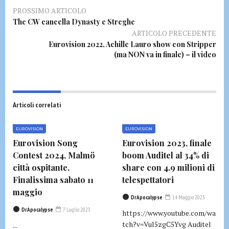
PROSSIMO ARTICOLO
The CW cancella Dynasty e Streghe
ARTICOLO PRECEDENTE
Eurovision 2022, Achille Lauro show con Stripper
(ma NON va in finale) – il video
Articoli correlati
EUROVISION
EUROVISION
Eurovision Song
Eurovision 2023, finale
Contest 2024, Malmö
boom Auditel al 34% di
città ospitante.
share con 4.9 milioni di
Finalissima sabato 11
telespettatori
maggio
DrApocalypse
14 Maggio 2023
DrApocalypse
7 Luglio 2023
https://www.youtube.com/wa
tch?v=Vul5zgC5Yvg Auditel
...