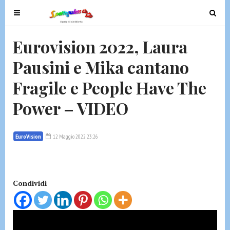
T
T
o
o
g
g
Eurovision 2022, Laura
g
g
Pausini e Mika cantano
l
l
e
e
Fragile e People Have The
n
n
a
a
Power – VIDEO
v
v
i
i
g
g
EuroVision
12 Maggio 2022 23:26
a
a
t
t
i
i
Condividi
o
o
n
n