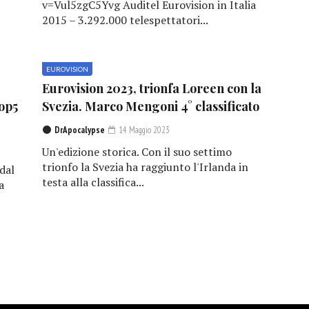
v=Vul5zgC5Yvg Auditel Eurovision in Italia
2015 – 3.292.000 telespettatori...
EUROVISION
Eurovision 2023, trionfa Loreen con la
Top5
Svezia. Marco Mengoni 4° classificato
DrApocalypse
14 Maggio 2023
Un'edizione storica. Con il suo settimo
trionfo la Svezia ha raggiunto l'Irlanda in
dal
testa alla classifica...
a