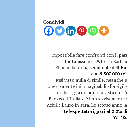
Condividi
Impossibile fare confronti con il pass
lontanissimo 1991 e su Rai1 no
Ebbene la prima semifinale dell’
Eu
con
5.507.000 tel
Mai visto nulla di simile, neanche 
onestamente inimmaginabili alla vigilia
esclusa, già un anno fa vista da 4.5
E invece l’Italia si è improvvisamente s
Achille Lauro in gara. Lo scorso anno l
telespettatori, pari al 2,2% d
W l’Eu