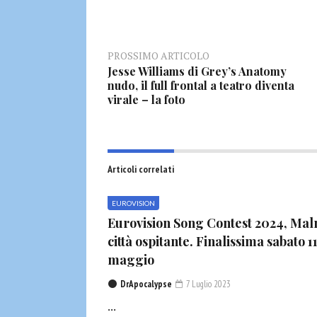
PROSSIMO ARTICOLO
Jesse Williams di Grey’s Anatomy
nudo, il full frontal a teatro diventa
virale – la foto
Articoli correlati
EUROVISION
Eurovision Song Contest 2024, Ma
città ospitante. Finalissima sabato 1
maggio
DrApocalypse
7 Luglio 2023
...