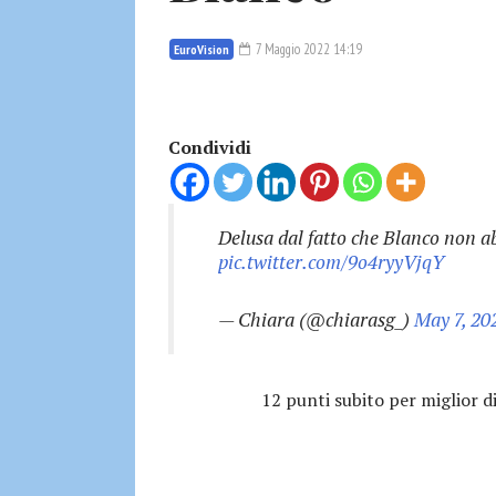
7 Maggio 2022 14:19
EuroVision
Condividi
Delusa dal fatto che Blanco non ab
pic.twitter.com/9o4ryyVjqY
— Chiara (@chiarasg_)
May 7, 20
12 punti subito per miglior di