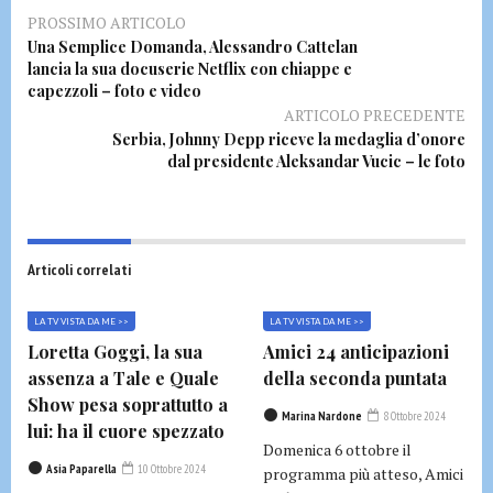
PROSSIMO ARTICOLO
Una Semplice Domanda, Alessandro Cattelan
lancia la sua docuserie Netflix con chiappe e
capezzoli – foto e video
ARTICOLO PRECEDENTE
Serbia, Johnny Depp riceve la medaglia d’onore
dal presidente Aleksandar Vucic – le foto
Articoli correlati
LA TV VISTA DA ME >>
LA TV VISTA DA ME >>
Loretta Goggi, la sua
Amici 24 anticipazioni
assenza a Tale e Quale
della seconda puntata
Show pesa soprattutto a
Marina Nardone
8 Ottobre 2024
lui: ha il cuore spezzato
Domenica 6 ottobre il
Asia Paparella
10 Ottobre 2024
programma più atteso, Amici