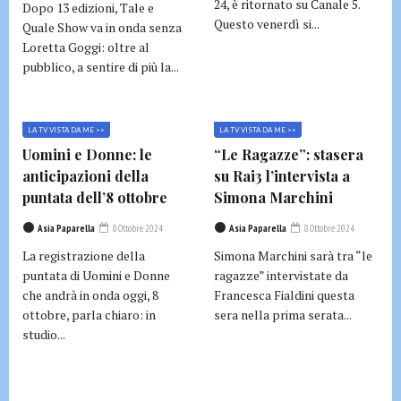
24, è ritornato su Canale 5.
Dopo 13 edizioni, Tale e
Questo venerdì si...
Quale Show va in onda senza
Loretta Goggi: oltre al
pubblico, a sentire di più la...
LA TV VISTA DA ME >>
LA TV VISTA DA ME >>
Uomini e Donne: le
“Le Ragazze”: stasera
anticipazioni della
su Rai3 l’intervista a
puntata dell’8 ottobre
Simona Marchini
Asia Paparella
8 Ottobre 2024
Asia Paparella
8 Ottobre 2024
La registrazione della
Simona Marchini sarà tra “le
puntata di Uomini e Donne
ragazze” intervistate da
che andrà in onda oggi, 8
Francesca Fialdini questa
ottobre, parla chiaro: in
sera nella prima serata...
studio...