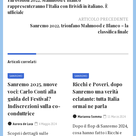
Eurovision 2022, Mahmood e Blanco
rappresenteranno l’Italia con Brividi in italiano. È
ufficiale
ARTICOLO PRECEDENTE
Sanremo 2022, trionfano Mahmood e Blanco – la
classifica finale
Articoli correlati
SANREMO
SANREMO
Sanremo 2025, nuove
Ricchi e Poveri, dopo
voci: Carlo Conti alla
Sanremo una verità
guida del Festival?
eclatante: tutta Italia
Indiscrezioni sulla co-
ormai ne parla
conduttrice
Marianna Somma
11 Marzo 2024
Aurora de Luca
4 Maggio 2024
Dopo il flop di Sanremo 2024,
cosa hanno fatto i Ricchi e
Scopri i dettagli sulle