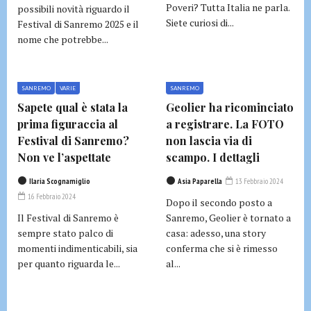
Poveri? Tutta Italia ne parla.
possibili novità riguardo il
Siete curiosi di...
Festival di Sanremo 2025 e il
nome che potrebbe...
SANREMO
VARIE
SANREMO
Sapete qual è stata la
Geolier ha ricominciato
prima figuraccia al
a registrare. La FOTO
Festival di Sanremo?
non lascia via di
Non ve l’aspettate
scampo. I dettagli
Ilaria Scognamiglio
Asia Paparella
13 Febbraio 2024
16 Febbraio 2024
Dopo il secondo posto a
Il Festival di Sanremo è
Sanremo, Geolier è tornato a
sempre stato palco di
casa: adesso, una story
momenti indimenticabili, sia
conferma che si è rimesso
per quanto riguarda le...
al...