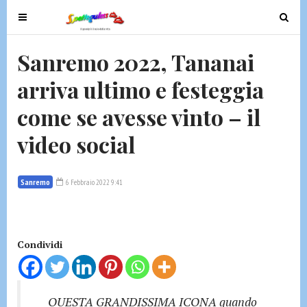
T
T
o
o
g
g
Sanremo 2022, Tananai
g
g
arriva ultimo e festeggia
l
l
e
e
come se avesse vinto – il
n
n
a
a
video social
v
v
i
i
g
g
Sanremo
6 Febbraio 2022 9:41
a
a
t
t
i
i
Condividi
o
o
n
n
QUESTA GRANDISSIMA ICONA quando