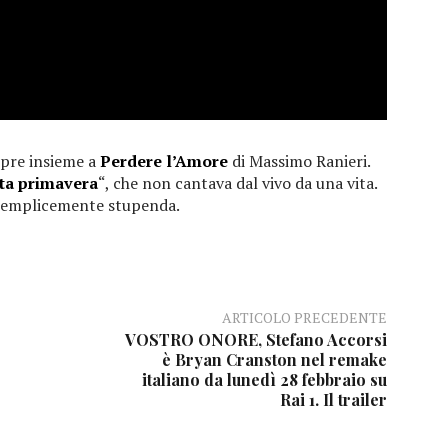
mpre insieme a
Perdere l’Amore
di Massimo Ranieri.
ta primavera
“, che non cantava dal vivo da una vita.
 semplicemente stupenda.
ARTICOLO PRECEDENTE
VOSTRO ONORE, Stefano Accorsi
è Bryan Cranston nel remake
italiano da lunedì 28 febbraio su
Rai 1. Il trailer