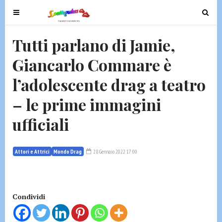
T
T
o
o
g
g
Tutti parlano di Jamie,
g
g
Giancarlo Commare è
l
l
e
e
l’adolescente drag a teatro
n
n
a
a
– le prime immagini
v
v
ufficiali
i
i
g
g
a
a
Attori e Attrici
Mondo Drag
28 Gennaio 2022 17:00
t
t
i
i
o
o
n
n
Condividi