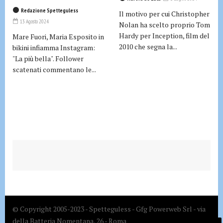
Redazione Spetteguless
Il motivo per cui Christopher
13 Agosto 2024
Nolan ha scelto proprio Tom
Hardy per Inception, film del
Mare Fuori, Maria Esposito in
2010 che segna la...
bikini infiamma Instagram:
"La più bella". Follower
scatenati commentano le...
© Copyright 2005-2023 - Spetteguless - Gfg Powerweb Srl - via
della Batteria Nomentana, 26 - Roma