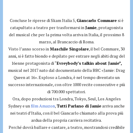
Concluse le riprese di Skam Italia 5,
Giancarlo Commare
si è
catapultato a teatro per trasformarsi in
Jamie
, protagonista
del musical che per la prima volta arriva in Italia, il prossimo 8
marzo, al Brancaccio di Roma.
Visto l’anno scorso in
Maschile Singolare
, il bel Commare, 30
anni, si è fatto biondo e depilato per entrare negli abiti drag del
16enne protagonista di “
Evreybody’s talkin about Jamie”,
musical nel 2017 nato dal documentario della BBC «Jamie: Drag
Queen at 16». Esploso a Londra, è nel tempo diventato un
successo internazionale, con oltre 1000 recite consecutive e più
di 700.000 spettatori.
Ora, dopo produzioni tra Londra, Tokyo, Seul, Los Angeles
Sydney e un
film Amazon
,
Tutti Parlano di Jamie
arriva anche
nei teatri d’Italia, con il bel Giancarlo chiamato alla prova più
ardua della propria carriera recitativa.
Perché dovrà ballare e cantare, a teatro, mostrandosi credibile