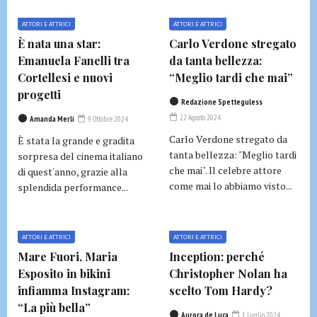
ATTORI E ATTRICI
ATTORI E ATTRICI
È nata una star:
Carlo Verdone stregato
Emanuela Fanelli tra
da tanta bellezza:
Cortellesi e nuovi
“Meglio tardi che mai”
progetti
Redazione Spetteguless
22 Agosto 2024
Amanda Merli
9 Ottobre 2024
Carlo Verdone stregato da
È stata la grande e gradita
tanta bellezza: "Meglio tardi
sorpresa del cinema italiano
che mai". Il celebre attore
di quest'anno, grazie alla
come mai lo abbiamo visto...
splendida performance...
ATTORI E ATTRICI
ATTORI E ATTRICI
Mare Fuori, Maria
Inception: perché
Esposito in bikini
Christopher Nolan ha
infiamma Instagram:
scelto Tom Hardy?
“La più bella”
Aurora de Luca
1 Luglio 2024