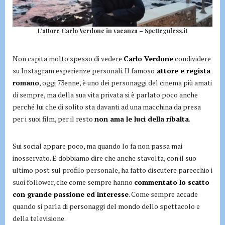
L’attore Carlo Verdone in vacanza – Spetteguless.it
Non capita molto spesso di vedere
Carlo Verdone
condividere
su Instagram esperienze personali. Il famoso
attore e regista
romano
, oggi 73enne, è uno dei personaggi del cinema più amati
di sempre, ma della sua vita privata si è parlato poco anche
perché lui che di solito sta davanti ad una macchina da presa
per i suoi film, per il resto
non ama le luci della ribalta
.
Sui social appare poco, ma quando lo fa non passa mai
inosservato. E dobbiamo dire che anche stavolta, con il suo
ultimo post sul profilo personale, ha fatto discutere parecchio i
suoi follower, che come sempre hanno
commentato lo scatto
con grande passione ed interesse
. Come sempre accade
quando si parla di personaggi del mondo dello spettacolo e
della televisione.