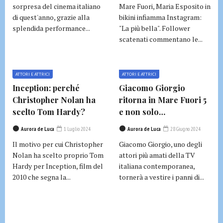
sorpresa del cinema italiano
Mare Fuori, Maria Esposito in
di quest'anno, grazie alla
bikini infiamma Instagram:
splendida performance...
"La più bella". Follower
scatenati commentano le...
ATTORI E ATTRICI
ATTORI E ATTRICI
Inception: perché
Giacomo Giorgio
Christopher Nolan ha
ritorna in Mare Fuori 5
scelto Tom Hardy?
e non solo…
Aurora de Luca
1 Luglio 2024
Aurora de Luca
28 Giugno 2024
Il motivo per cui Christopher
Giacomo Giorgio, uno degli
Nolan ha scelto proprio Tom
attori più amati della TV
Hardy per Inception, film del
italiana contemporanea,
2010 che segna la...
tornerà a vestire i panni di...