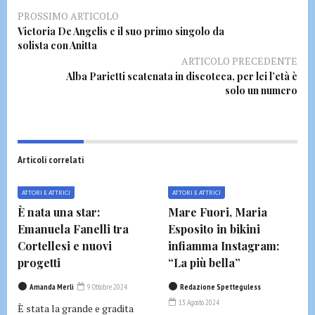
PROSSIMO ARTICOLO
Victoria De Angelis e il suo primo singolo da
solista con Anitta
ARTICOLO PRECEDENTE
Alba Parietti scatenata in discoteca, per lei l’età è
solo un numero
Articoli correlati
ATTORI E ATTRICI
ATTORI E ATTRICI
È nata una star:
Mare Fuori, Maria
Emanuela Fanelli tra
Esposito in bikini
Cortellesi e nuovi
infiamma Instagram:
progetti
“La più bella”
Amanda Merli
9 Ottobre 2024
Redazione Spetteguless
13 Agosto 2024
È stata la grande e gradita