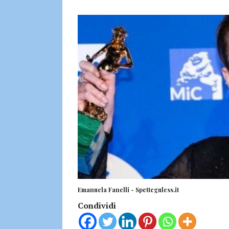
Emanuela Fanelli - Spetteguless.it
Condividi