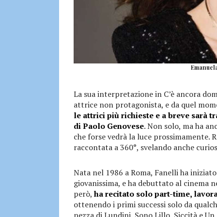
Emanuela 
La sua interpretazione in C’è ancora doma
attrice non protagonista, e da quel mom
le attrici più richieste e a breve sarà 
di Paolo Genovese
. Non solo, ma ha anc
che forse vedrà la luce prossimamente. Rag
raccontata a 360°, svelando anche curios
Nata nel 1986 a Roma, Fanelli ha iniziato
giovanissima, e ha debuttato al cinema ne
però,
ha recitato solo part-time, lavo
ottenendo i primi successi solo da qualch
pezza di Lundini, Sono Lillo, Siccità e U