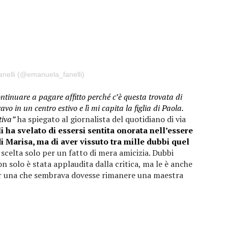
nelli (@emanuela_fanelli)
ntinuare a pagare affitto perché c’è questa trovata di
o in un centro estivo e lì mi capita la figlia di Paola.
tiva”
ha spiegato al giornalista del quotidiano di via
i ha svelato di essersi sentita onorata nell’essere
 di Marisa, ma di aver vissuto tra mille dubbi quel
e scelta solo per un fatto di mera amicizia. Dubbi
on solo è stata applaudita dalla critica, ma le è anche
per una che sembrava dovesse rimanere una maestra