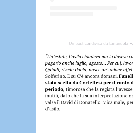
Un post condiviso da Emanuela Fa
“Un’estate, l’asilo chiudeva ma io dovevo co
pagarlo anche luglio, agosto… Per cui, lavorav
Quindi, rivedo Paola, nasce un’unione affet
Solferino. E su C’è ancora domani,
Fanell
stata scelta da Cortellesi per il ruolo
periodo
, timorosa che la regista l’avess
inutili, dato che la sua interpretazione n
valsa il David di Donatello. Mica male, 
d’asilo.