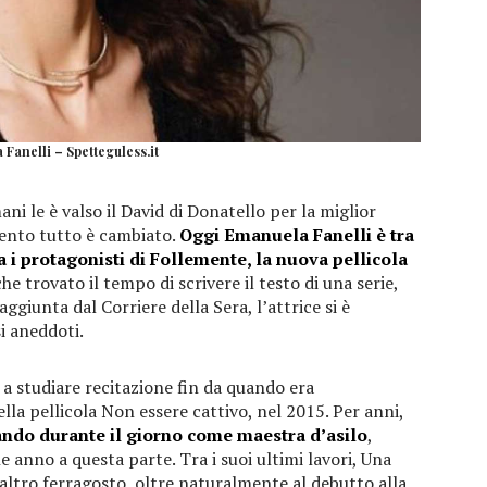
Fanelli – Spetteguless.it
ni le è valso il David di Donatello per la miglior
ento tutto è cambiato.
Oggi Emanuela Fanelli è tra
tra i protagonisti di Follemente, la nuova pellicola
he trovato il tempo di scrivere il testo di una serie,
giunta dal Corriere della Sera, l’attrice si è
i aneddoti.
 a studiare recitazione fin da quando era
lla pellicola Non essere cattivo, nel 2015. Per anni,
rando durante il giorno come maestra d’asilo
,
e anno a questa parte. Tra i suoi ultimi lavori, Una
n altro ferragosto, oltre naturalmente al debutto alla