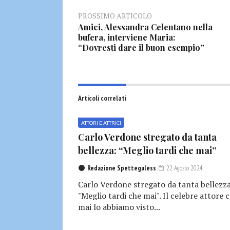
PROSSIMO ARTICOLO
Amici, Alessandra Celentano nella
bufera, interviene Maria:
“Dovresti dare il buon esempio”
Articoli correlati
ATTORI E ATTRICI
Carlo Verdone stregato da tanta
bellezza: “Meglio tardi che mai”
Redazione Spetteguless
22 Agosto 2024
Carlo Verdone stregato da tanta bellezza
"Meglio tardi che mai". Il celebre attore
mai lo abbiamo visto...