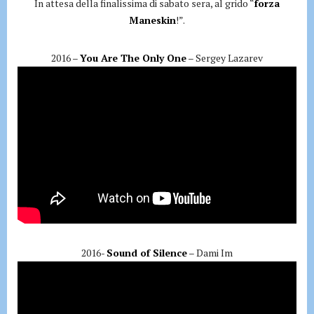
In attesa della finalissima di sabato sera, al grido “
forza
Maneskin
!”.
2016 –
You Are The Only One
– Sergey Lazarev
2016-
Sound of Silence
– Dami Im