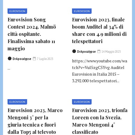
EUROVISION
EUROVISION
Eurovision Song
Eurovision 2023, finale
Contest 2024, Malmö
boom Auditel al 34% di
città ospitante.
share con 4.9 milioni di
Finalissima sabato 11
telespettatori
maggio
DrApocalypse
14 Maggio 2023
DrApocalypse
7 Luglio 2023
https://www.youtube.com/wa
tch?v=Vul5zgC5Yvg Auditel
...
Eurovision in Italia 2015 –
3.292.000 telespettatori...
EUROVISION
EUROVISION
Eurovision 2023, Marco
Eurovision 2023, trionfa
Mengoni 3° per la
Loreen con la Svezia.
giuria tecnica e fuori
Marco Mengoni 4°
dalla Top5 al televoto
classificato