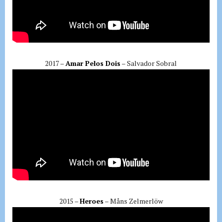
2017 –
Amar Pelos Dois
– Salvador Sobral
2015 –
Heroes
– Måns Zelmerlöw