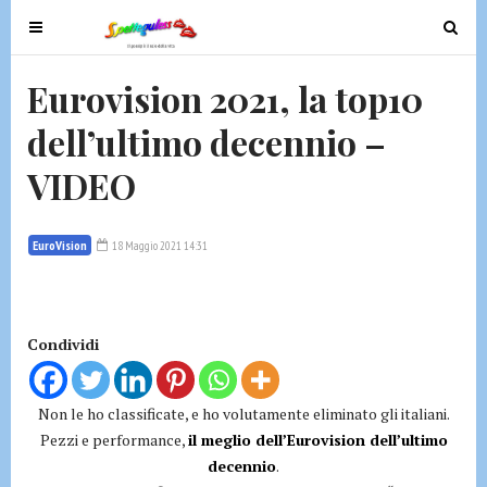
T
T
o
o
g
g
Eurovision 2021, la top10
g
g
dell’ultimo decennio –
l
l
e
e
VIDEO
n
n
a
a
v
v
EuroVision
18 Maggio 2021 14:31
i
i
g
g
a
a
t
t
Condividi
i
i
o
o
Non le ho classificate, e ho volutamente eliminato gli italiani.
n
n
Pezzi e performance,
il meglio dell’Eurovision dell’ultimo
decennio
.