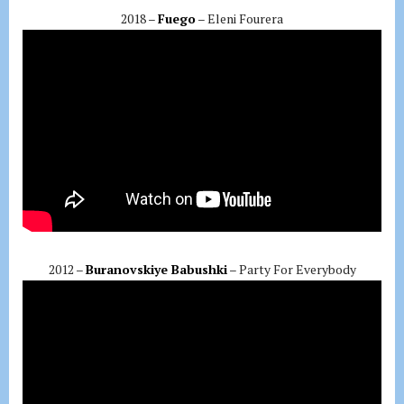
2018 –
Fuego
– Eleni Fourera
2012 –
Buranovskiye Babushki
– Party For Everybody