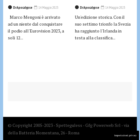
DrApocalypse
14 Maggio 2023
DrApocalypse
14 Maggio 2023
Marco Mengoni è arrivato
Un'edizione storica. Con il
ad un niente dal conquistare
suo settimo trionfo la Svezia
il podio all'Eurovision 2023, a
ha raggiunto l'Irlanda in
soli 12...
testa alla classifica...
© Copyright 2005-2023 - Spetteguless - Gfg Powerweb Srl - via
della Batteria Nomentana, 26 - Roma
Impostazioni privacy