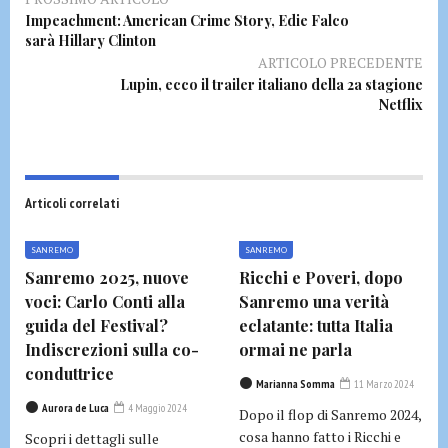
Impeachment: American Crime Story, Edie Falco
sarà Hillary Clinton
ARTICOLO PRECEDENTE
Lupin, ecco il trailer italiano della 2a stagione
Netflix
Articoli correlati
SANREMO
SANREMO
Sanremo 2025, nuove
Ricchi e Poveri, dopo
voci: Carlo Conti alla
Sanremo una verità
guida del Festival?
eclatante: tutta Italia
Indiscrezioni sulla co-
ormai ne parla
conduttrice
Marianna Somma
11 Marzo 2024
Aurora de Luca
4 Maggio 2024
Dopo il flop di Sanremo 2024,
cosa hanno fatto i Ricchi e
Scopri i dettagli sulle