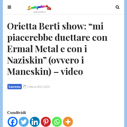
T
T
o
o
g
g
Orietta Berti show: “mi
g
g
piacerebbe duettare con
l
l
e
e
Ermal Metal e con i
n
n
a
a
Naziskin” (ovvero i
v
v
Maneskin) – video
i
i
g
g
a
a
Sanremo
5 Marzo 2021 18:24
t
t
i
i
o
o
n
n
Condividi