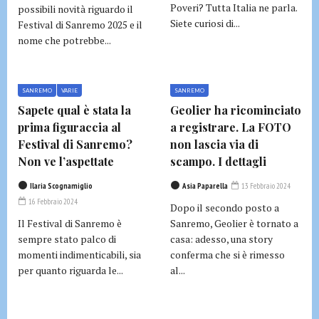
Poveri? Tutta Italia ne parla.
possibili novità riguardo il
Siete curiosi di...
Festival di Sanremo 2025 e il
nome che potrebbe...
SANREMO
VARIE
SANREMO
Sapete qual è stata la
Geolier ha ricominciato
prima figuraccia al
a registrare. La FOTO
Festival di Sanremo?
non lascia via di
Non ve l’aspettate
scampo. I dettagli
Ilaria Scognamiglio
Asia Paparella
13 Febbraio 2024
16 Febbraio 2024
Dopo il secondo posto a
Il Festival di Sanremo è
Sanremo, Geolier è tornato a
sempre stato palco di
casa: adesso, una story
momenti indimenticabili, sia
conferma che si è rimesso
per quanto riguarda le...
al...