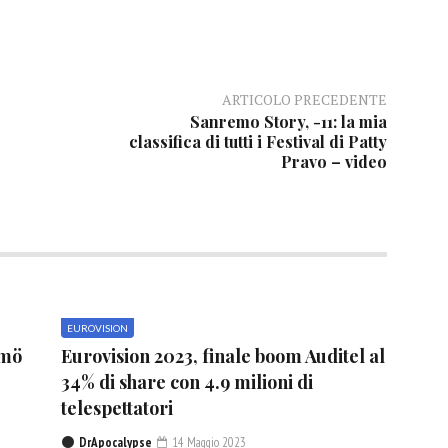
ARTICOLO PRECEDENTE
Sanremo Story, -11: la mia
classifica di tutti i Festival di Patty
Pravo – video
EUROVISION
lmö
Eurovision 2023, finale boom Auditel al
1
34% di share con 4.9 milioni di
telespettatori
DrApocalypse
14 Maggio 2023