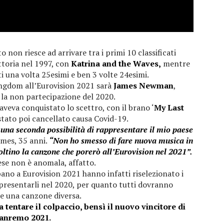
 non riesce ad arrivare tra i primi 10 classificati
ttoria nel 1997, con
Katrina and the Waves,
mentre
i una volta 25esimi e ben 3 volte 24esimi.
ngdom all’Eurovision 2021 sarà
James Newman
,
la non partecipazione del 2020.
eva conquistato lo scettro, con il brano ‘
My Last
 stato poi cancellato causa Covid-19.
 una seconda possibilità di rappresentare il mio paese
ames, 35 anni.
“Non ho smesso di fare nuova musica in
oltino la canzone che porerò all’Eurovision nel 2021”.
ese non è anomala, affatto.
pano a Eurovision 2021 hanno infatti riselezionato i
presentarli nel 2020, per quanto tutti dovranno
e una canzone diversa.
a tentare il colpaccio, bensì il nuovo vincitore di
anremo 2021.