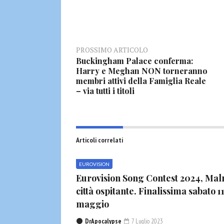
PROSSIMO ARTICOLO
Buckingham Palace conferma:
Harry e Meghan NON torneranno
membri attivi della Famiglia Reale
– via tutti i titoli
Articoli correlati
EUROVISION
Eurovision Song Contest 2024, Ma
città ospitante. Finalissima sabato 1
maggio
DrApocalypse
7 Luglio 2023