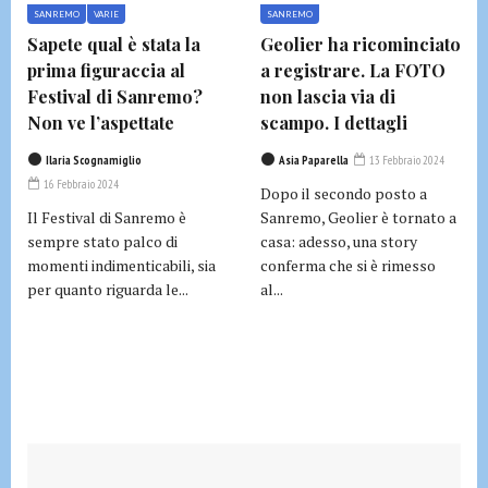
SANREMO
VARIE
SANREMO
Sapete qual è stata la
Geolier ha ricominciato
prima figuraccia al
a registrare. La FOTO
Festival di Sanremo?
non lascia via di
Non ve l’aspettate
scampo. I dettagli
Ilaria Scognamiglio
Asia Paparella
13 Febbraio 2024
16 Febbraio 2024
Dopo il secondo posto a
Il Festival di Sanremo è
Sanremo, Geolier è tornato a
sempre stato palco di
casa: adesso, una story
momenti indimenticabili, sia
conferma che si è rimesso
per quanto riguarda le...
al...