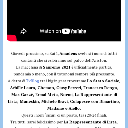
Giovedì prossimo, su Rai 1,
Amadeus
svelerà i nomi di tutti i
cantanti che si esibiranno sul palco dell’Ariston.
La macchina di
Sanremo 2021
è ufficialmente partita,
pandemia o meno, con il totonomi sempre più pressante.
A detta di
TvBlog
tra i big in gara troveremo
Lo Stato Sociale,
Achille Lauro, Ghemon, Giusy Ferreri, Francesco Renga,
Max Gazzè, Ermal Meta, Noemi, La Rappresentante di
Lista, Maneskin, Michele Bravi, Colapesce con
Dimartino,
Madame e Aiello.
Questi i nomi ‘sicuri’ di un posto, tra i 20/24 finali.
Tra tutti, sarei felicissimo per
La Rappresentante di Lista
,