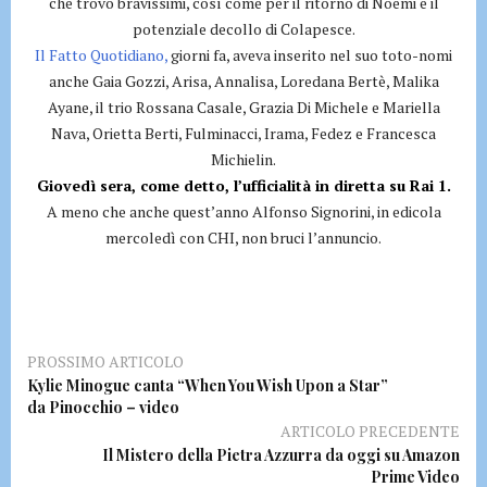
che trovo bravissimi, così come per il ritorno di Noemi e il
potenziale decollo di Colapesce.
Il Fatto Quotidiano,
giorni fa, aveva inserito nel suo toto-nomi
anche Gaia Gozzi, Arisa, Annalisa, Loredana Bertè, Malika
Ayane, il trio Rossana Casale, Grazia Di Michele e Mariella
Nava, Orietta Berti, Fulminacci, Irama, Fedez e Francesca
Michielin.
Giovedì sera, come detto, l’ufficialità in diretta su Rai 1.
A meno che anche quest’anno Alfonso Signorini, in edicola
mercoledì con CHI, non bruci l’annuncio.
PROSSIMO ARTICOLO
Kylie Minogue canta “When You Wish Upon a Star”
da Pinocchio – video
ARTICOLO PRECEDENTE
Il Mistero della Pietra Azzurra da oggi su Amazon
Prime Video