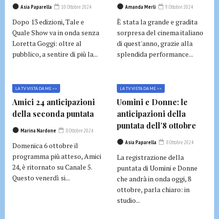
Asia Paparella
10 Ottobre 2024
Amanda Merli
9 Ottobre 2024
Dopo 13 edizioni, Tale e
È stata la grande e gradita
Quale Show va in onda senza
sorpresa del cinema italiano
Loretta Goggi: oltre al
di quest'anno, grazie alla
pubblico, a sentire di più la...
splendida performance...
LA TV VISTA DA ME >>
LA TV VISTA DA ME >>
Amici 24 anticipazioni
Uomini e Donne: le
della seconda puntata
anticipazioni della
puntata dell’8 ottobre
Marina Nardone
8 Ottobre 2024
Asia Paparella
8 Ottobre 2024
Domenica 6 ottobre il
programma più atteso, Amici
La registrazione della
24, è ritornato su Canale 5.
puntata di Uomini e Donne
Questo venerdì si...
che andrà in onda oggi, 8
ottobre, parla chiaro: in
studio...