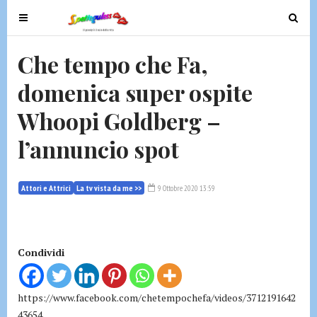
T
T
o
o
g
g
Che tempo che Fa,
g
g
domenica super ospite
l
l
e
e
Whoopi Goldberg –
n
n
a
a
l’annuncio spot
v
v
i
i
g
g
Attori e Attrici
La tv vista da me >>
9 Ottobre 2020 13:59
a
a
t
t
i
i
Condividi
o
o
n
n
https://www.facebook.com/chetempochefa/videos/3712191642
43654