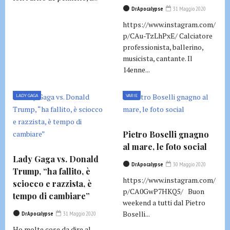
DrApocalypse
31 Maggio 2020
https://www.instagram.com/
p/CAu-TzLhPxE/ Calciatore
professionista, ballerino,
musicista, cantante. Il
14enne...
LADY GAGA
VARIE
Pietro Boselli gnagno
al mare, le foto social
Lady Gaga vs. Donald
DrApocalypse
30 Maggio 2020
Trump, “ha fallito, è
https://www.instagram.com/
sciocco e razzista, è
p/CA0GwP7HKQ5/ Buon
tempo di cambiare”
weekend a tutti dal Pietro
Boselli...
DrApocalypse
31 Maggio 2020
Ho molte cose da dire al