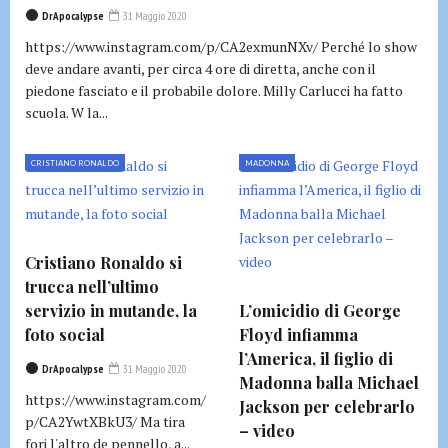
DrApocalypse
31 Maggio 2020
https://www.instagram.com/p/CA2exmunNXv/ Perché lo show
deve andare avanti, per circa 4 ore di diretta, anche con il
piedone fasciato e il probabile dolore. Milly Carlucci ha fatto
scuola. W la...
CRISTIANO RONALDO
MADONNA
Cristiano Ronaldo si
trucca nell’ultimo
servizio in mutande, la
L’omicidio di George
foto social
Floyd infiamma
l’America, il figlio di
DrApocalypse
31 Maggio 2020
Madonna balla Michael
https://www.instagram.com/
Jackson per celebrarlo
p/CA2YwtXBkU3/ Ma tira
– video
fori l'altro de pennello, a...