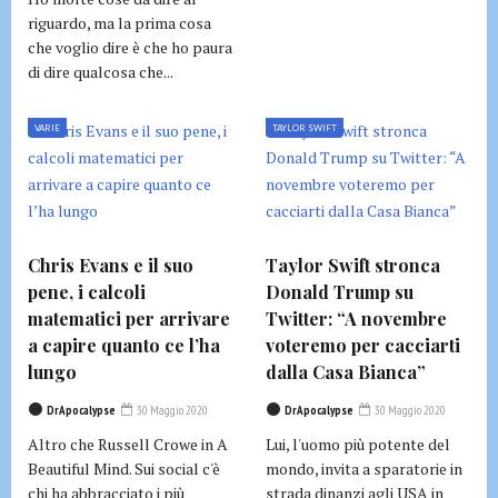
riguardo, ma la prima cosa
che voglio dire è che ho paura
di dire qualcosa che...
VARIE
TAYLOR SWIFT
Chris Evans e il suo
Taylor Swift stronca
pene, i calcoli
Donald Trump su
matematici per arrivare
Twitter: “A novembre
a capire quanto ce l’ha
voteremo per cacciarti
lungo
dalla Casa Bianca”
DrApocalypse
30 Maggio 2020
DrApocalypse
30 Maggio 2020
Altro che Russell Crowe in A
Lui, l'uomo più potente del
Beautiful Mind. Sui social c'è
mondo, invita a sparatorie in
chi ha abbracciato i più
strada dinanzi agli USA in