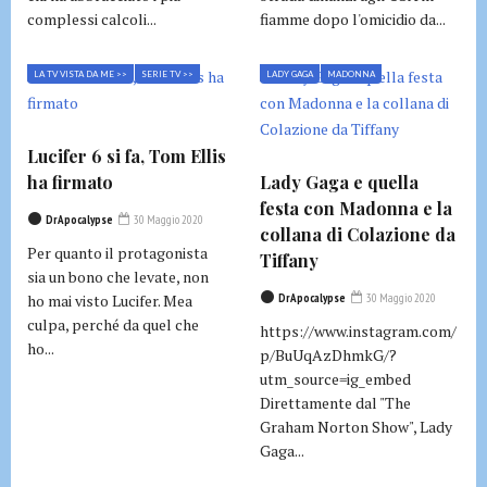
complessi calcoli...
fiamme dopo l'omicidio da...
LA TV VISTA DA ME >>
SERIE TV >>
LADY GAGA
MADONNA
Lucifer 6 si fa, Tom Ellis
ha firmato
Lady Gaga e quella
festa con Madonna e la
DrApocalypse
30 Maggio 2020
collana di Colazione da
Per quanto il protagonista
Tiffany
sia un bono che levate, non
ho mai visto Lucifer. Mea
DrApocalypse
30 Maggio 2020
culpa, perché da quel che
https://www.instagram.com/
ho...
p/BuUqAzDhmkG/?
utm_source=ig_embed
Direttamente dal "The
Graham Norton Show", Lady
Gaga...