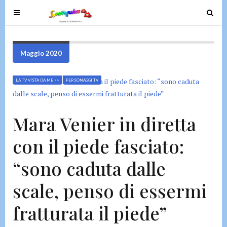
T
T
o
o
g
g
g
g
Maggio 2020
l
l
e
e
LA TV VISTA DA ME >>
PERSONAGGI TV
n
n
a
a
v
v
Mara Venier in diretta
i
i
g
g
con il piede fasciato:
a
a
t
t
“sono caduta dalle
i
i
o
o
scale, penso di essermi
n
n
fratturata il piede”