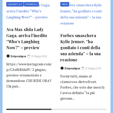
CANTANTI A-D
POPPAROLE
VARIE
Ava Max sfida Lady
Gaga, arriva l’inedito
Forbes smaschera
“Who’s Laughing
Kylie Jenner, “ha
Now?” – preview
gonfiato i conti della
sua azienda” – la sua
DrApocalypse
29 Maggio 2020
reazione
https://www.instagram.com/
DrApocalypse
29 Maggio 2020
p/CAx8tR6lidV/ 2 giugno,
preview strumentale e
Fermi tutti, siamo al
domandone. CHI RIDE ORA?
clamoroso dietrofront.
Chi può...
Forbes, che solo due mesi fa
l'aveva definita “la più
giovane...