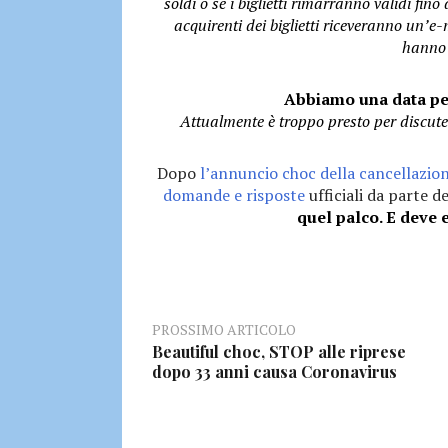
soldi o se i biglietti rimarranno validi fi
acquirenti dei biglietti riceveranno un’e-
hanno a
Abbiamo una data pe
Attualmente è troppo presto per discuter
Dopo
l’annuncio choc della cancellazio
domande e risposte
ufficiali da parte d
quel palco. E deve 
PROSSIMO ARTICOLO
Beautiful choc, STOP alle riprese
dopo 33 anni causa Coronavirus