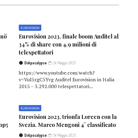
EUROVISION
lmö
Eurovision 2023, finale boom Auditel al
1
34% di share con 4.9 milioni di
telespettatori
DrApocalypse
14 Maggio 2023
https://www.youtube.com/watch?
v=Vul5zgC5Yvg Auditel Eurovision in Italia
2015 – 3.292.000 telespettatori...
EUROVISION
Eurovision 2023, trionfa Loreen con la
Top5
Svezia. Marco Mengoni 4° classificato
DrApocalypse
14 Maggio 2023