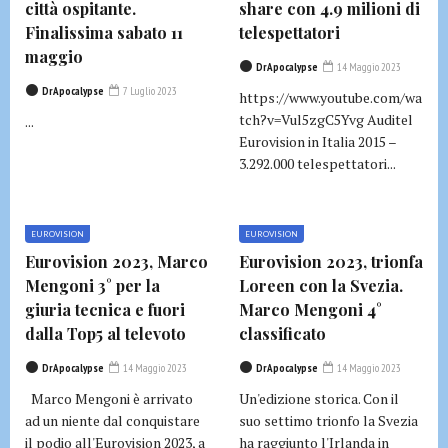
città ospitante.
share con 4.9 milioni di
Finalissima sabato 11
telespettatori
maggio
DrApocalypse
14 Maggio 2023
DrApocalypse
7 Luglio 2023
https://www.youtube.com/wa
tch?v=Vul5zgC5Yvg Auditel
...
Eurovision in Italia 2015 –
3.292.000 telespettatori...
EUROVISION
EUROVISION
Eurovision 2023, Marco
Eurovision 2023, trionfa
Mengoni 3° per la
Loreen con la Svezia.
giuria tecnica e fuori
Marco Mengoni 4°
dalla Top5 al televoto
classificato
DrApocalypse
14 Maggio 2023
DrApocalypse
14 Maggio 2023
Marco Mengoni è arrivato
Un'edizione storica. Con il
ad un niente dal conquistare
suo settimo trionfo la Svezia
il podio all'Eurovision 2023, a
ha raggiunto l'Irlanda in