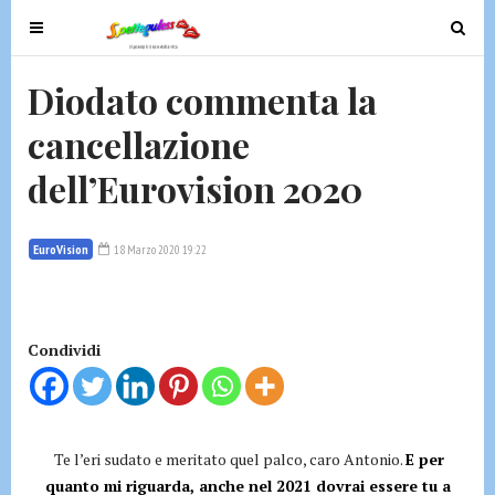
T
T
o
o
g
g
Diodato commenta la
g
g
cancellazione
l
l
e
e
dell’Eurovision 2020
n
n
a
a
v
v
EuroVision
18 Marzo 2020 19:22
i
i
g
g
a
a
t
t
Condividi
i
i
o
o
n
n
Te l’eri sudato e meritato quel palco, caro Antonio.
E per
quanto mi riguarda, anche nel 2021 dovrai essere tu a