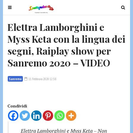
T
T
o
o
g
g
Elettra Lamborghini e
g
g
Myss Keta con la lingua dei
l
l
e
e
segni, Raiplay show per
n
n
a
a
Sanremo 2020 – VIDEO
v
v
i
i
g
g
Sanremo
11 Febbraio 2020 12:38
a
a
t
t
i
i
Condividi
o
o
n
n
Elettra Lamborghini e Myss Keta – Non