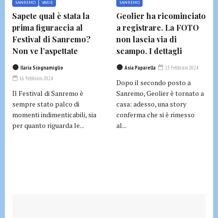
SANREMO
VARIE
SANREMO
Sapete qual è stata la
Geolier ha ricominciato
prima figuraccia al
a registrare. La FOTO
Festival di Sanremo?
non lascia via di
Non ve l’aspettate
scampo. I dettagli
Ilaria Scognamiglio
Asia Paparella
13 Febbraio 2024
16 Febbraio 2024
Dopo il secondo posto a
Il Festival di Sanremo è
Sanremo, Geolier è tornato a
sempre stato palco di
casa: adesso, una story
momenti indimenticabili, sia
conferma che si è rimesso
per quanto riguarda le...
al...