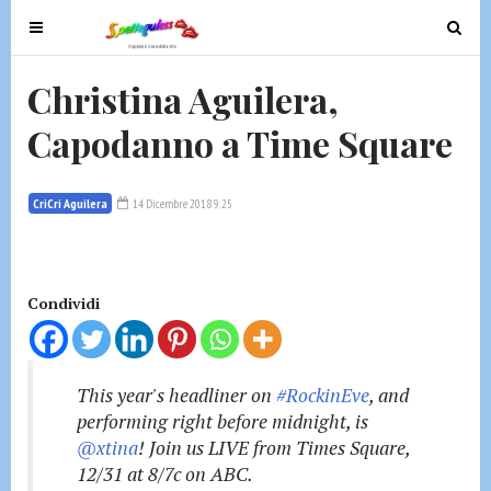
T
T
o
o
g
g
Christina Aguilera,
g
g
Capodanno a Time Square
l
l
e
e
n
n
CriCri Aguilera
14 Dicembre 2018 9:25
a
a
v
v
i
i
g
g
Condividi
a
a
t
t
i
i
This year's headliner on
#RockinEve
, and
o
o
performing right before midnight, is
n
n
@xtina
! Join us LIVE from Times Square,
12/31 at 8/7c on ABC.