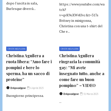
dopo l'uscita in sala,
https://www.youtube.com/wa
Burlesque diverrà...
tch?
v=qvK9oXW4Uvc&t=317s
Britney in minigonna,
Christina con una t-shirt del
Che e...
CRICRI AGUILERA
CRICRI AGUILERA
Christina Aguilera a
Christina Aguilera
ruota libera: “Amo fare i
ringrazia la comunità
p0mpini e bere lo
gay: “Mi avete
sperma, ha un sacco di
insegnato tutto, anche a
proteine”
come fare un buon
p0mpin0” – VIDEO
DrApocalypse
6 Aprile 2023
DrApocalypse
31 Marzo 2023
Buongiorno principessa.
...