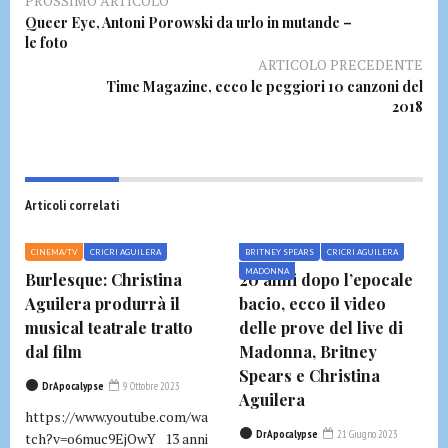
PROSSIMO ARTICOLO
Queer Eye, Antoni Porowski da urlo in mutande –
le foto
ARTICOLO PRECEDENTE
Time Magazine, ecco le peggiori 10 canzoni del
2018
Articoli correlati
CINEMA/TV
CRICRI AGUILERA
BRITNEY SPEARS
CRICRI AGUILERA
MADONNA
Burlesque: Christina
20 anni dopo l’epocale
Aguilera produrrà il
bacio, ecco il video
musical teatrale tratto
delle prove del live di
dal film
Madonna, Britney
Spears e Christina
DrApocalypse
9 Ottobre 2023
Aguilera
https://www.youtube.com/wa
DrApocalypse
21 Giugno 2023
tch?v=o6muc9EjOwY 13 anni