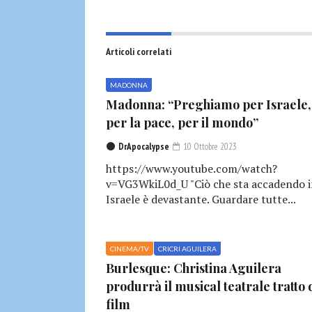
Articoli correlati
MADONNA
Madonna: “Preghiamo per Israele,
per la pace, per il mondo”
DrApocalypse
10 Ottobre 2023
https://www.youtube.com/watch?
v=VG3WkiL0d_U "Ciò che sta accadendo 
Israele è devastante. Guardare tutte...
CINEMA/TV
CRICRI AGUILERA
Burlesque: Christina Aguilera
produrrà il musical teatrale tratto 
film