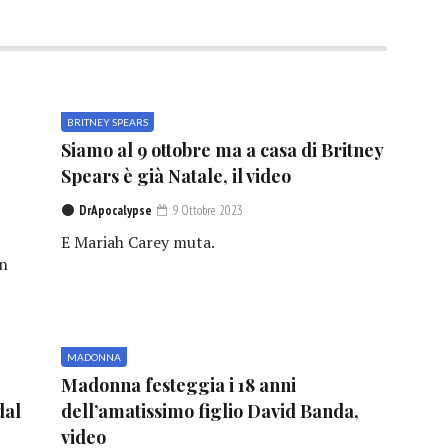
BRITNEY SPEARS
Siamo al 9 ottobre ma a casa di Britney
Spears è già Natale, il video
DrApocalypse
9 Ottobre 2023
E Mariah Carey muta.
in
MADONNA
Madonna festeggia i 18 anni
dal
dell’amatissimo figlio David Banda,
video