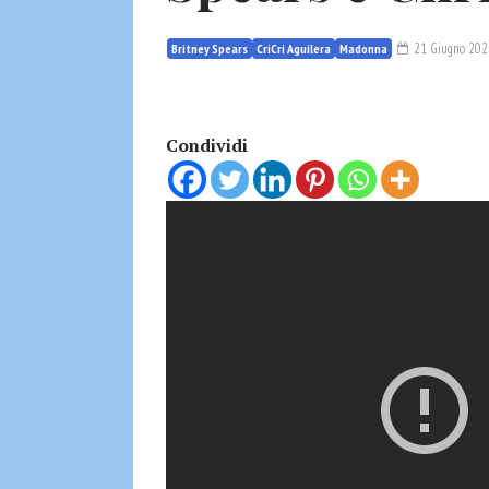
21 Giugno 202
Britney Spears
CriCri Aguilera
Madonna
Condividi