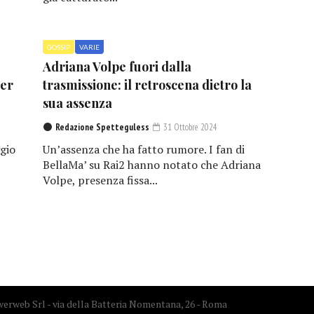
GOSSIP
VARIE
Adriana Volpe fuori dalla
per
trasmissione: il retroscena dietro la
sua assenza
Redazione Spetteguless
31 Ottobre 2024
gio
Un’assenza che ha fatto rumore. I fan di
BellaMa’ su Rai2 hanno notato che Adriana
Volpe, presenza fissa...
erweb Srl - via della Batteria Nomentana, 26 - Roma