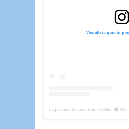
Visualizza questo pos
Un post condiviso da Damon Baker
(@da