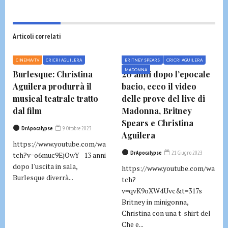
Articoli correlati
CINEMA/TV
CRICRI AGUILERA
BRITNEY SPEARS
CRICRI AGUILERA
MADONNA
Burlesque: Christina
20 anni dopo l’epocale
Aguilera produrrà il
bacio, ecco il video
musical teatrale tratto
delle prove del live di
dal film
Madonna, Britney
Spears e Christina
DrApocalypse
9 Ottobre 2023
Aguilera
https://www.youtube.com/wa
DrApocalypse
21 Giugno 2023
tch?v=o6muc9EjOwY 13 anni
dopo l'uscita in sala,
https://www.youtube.com/wa
Burlesque diverrà...
tch?
v=qvK9oXW4Uvc&t=317s
Britney in minigonna,
Christina con una t-shirt del
Che e...