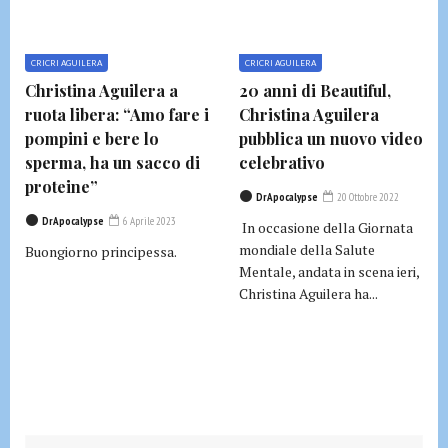
CRICRI AGUILERA
CRICRI AGUILERA
Christina Aguilera a
20 anni di Beautiful,
ruota libera: “Amo fare i
Christina Aguilera
p0mpini e bere lo
pubblica un nuovo video
sperma, ha un sacco di
celebrativo
proteine”
DrApocalypse
20 Ottobre 2022
DrApocalypse
6 Aprile 2023
In occasione della Giornata
mondiale della Salute
Buongiorno principessa.
Mentale, andata in scena ieri,
Christina Aguilera ha...