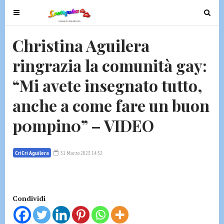
T
T
o
o
g
g
Christina Aguilera
g
g
ringrazia la comunità gay:
l
l
e
e
“Mi avete insegnato tutto,
n
n
a
a
anche a come fare un buon
v
v
p0mpin0” – VIDEO
i
i
g
g
a
a
CriCri Aguilera
31 Marzo 2023 14:32
t
t
i
i
o
o
n
n
Condividi