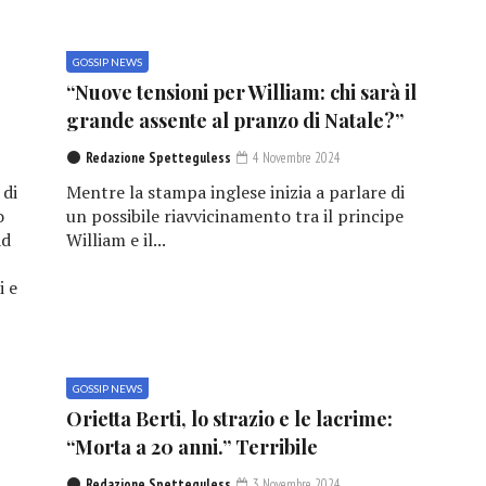
GOSSIP NEWS
“Nuove tensioni per William: chi sarà il
grande assente al pranzo di Natale?”
Redazione Spetteguless
4 Novembre 2024
 di
Mentre la stampa inglese inizia a parlare di
o
un possibile riavvicinamento tra il principe
ad
William e il...
i e
GOSSIP NEWS
e
Orietta Berti, lo strazio e le lacrime:
“Morta a 20 anni.” Terribile
Redazione Spetteguless
3 Novembre 2024