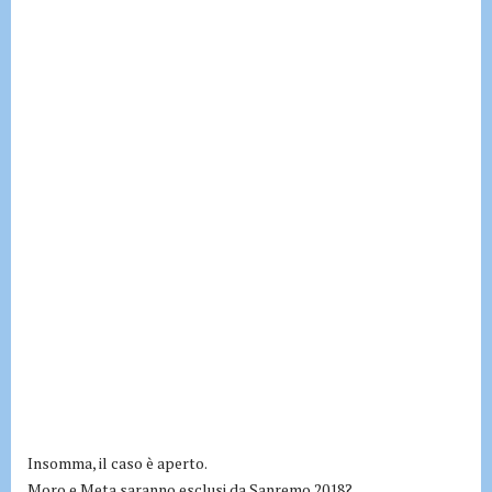
Insomma, il caso è aperto.
Moro e Meta saranno esclusi da Sanremo 2018?