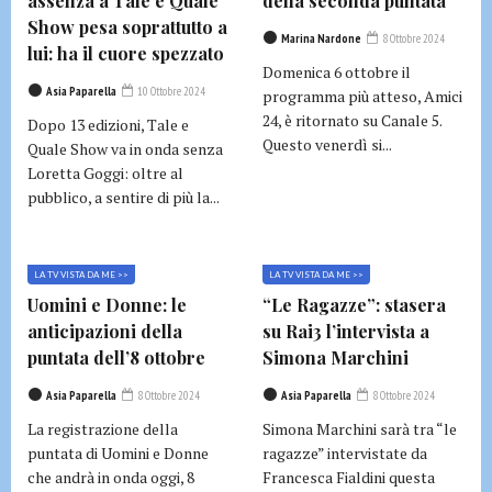
assenza a Tale e Quale
della seconda puntata
Show pesa soprattutto a
Marina Nardone
8 Ottobre 2024
lui: ha il cuore spezzato
Domenica 6 ottobre il
Asia Paparella
10 Ottobre 2024
programma più atteso, Amici
24, è ritornato su Canale 5.
Dopo 13 edizioni, Tale e
Questo venerdì si...
Quale Show va in onda senza
Loretta Goggi: oltre al
pubblico, a sentire di più la...
LA TV VISTA DA ME >>
LA TV VISTA DA ME >>
Uomini e Donne: le
“Le Ragazze”: stasera
anticipazioni della
su Rai3 l’intervista a
puntata dell’8 ottobre
Simona Marchini
Asia Paparella
8 Ottobre 2024
Asia Paparella
8 Ottobre 2024
La registrazione della
Simona Marchini sarà tra “le
puntata di Uomini e Donne
ragazze” intervistate da
che andrà in onda oggi, 8
Francesca Fialdini questa