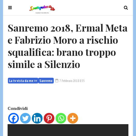
T
T
o
o
g
g
Sanremo 2018, Ermal Meta
g
g
e Fabrizio Moro a rischio
l
l
e
e
squalifica: brano troppo
n
n
a
a
simile a Silenzio
v
v
i
i
g
g
La tv vista da me >>
Sanremo
7 Febbraio 2018 8:55
a
a
t
t
i
i
Condividi
o
o
n
n