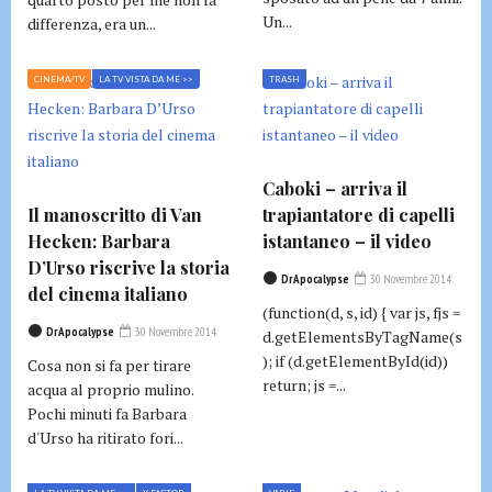
Un...
differenza, era un...
CINEMA/TV
LA TV VISTA DA ME >>
TRASH
Caboki – arriva il
Il manoscritto di Van
trapiantatore di capelli
Hecken: Barbara
istantaneo – il video
D’Urso riscrive la storia
DrApocalypse
30 Novembre 2014
del cinema italiano
(function(d, s, id) { var js, fjs =
DrApocalypse
30 Novembre 2014
d.getElementsByTagName(s
); if (d.getElementById(id))
Cosa non si fa per tirare
return; js =...
acqua al proprio mulino.
Pochi minuti fa Barbara
d'Urso ha ritirato fori...