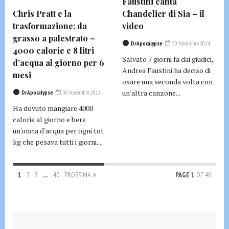
Faustini canta
Chris Pratt e la
Chandelier di Sia – il
trasformazione: da
video
grasso a palestrato –
DrApocalypse
30 Novembre 2014
4000 calorie e 8 litri
Salvato 7 giorni fa dai giudici,
d’acqua al giorno per 6
Andrea Faustini ha deciso di
mesi
osare una seconda volta con
un'altra canzone...
DrApocalypse
30 Novembre 2014
Ha dovuto mangiare 4000
calorie al giorno e bere
un'oncia d'acqua per ogni tot
kg che pesava tutti i giorni....
1
2
3
…
40
PROSSIMA
PAGE 1
OF 40