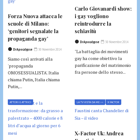
Carlo Giovanardi show:
Forza Nuova attacca le
i gay vogliono
scuole di Milano:
reintrodurre la
‘genitori segnalate la
schiavitù
propaganda gay’
DrApocalypse
30 Novembre 2014
DrApocalypse
30 Novembre 2014
"La battaglia dei movimenti
gay ha come obiettivo la
Siamo così arrivati alla
parificazione del matrimonio
'propaganda
fra persone dello stesso...
OMOSESSUALISTA'. Italia
chiama Putin, Italia chiama
Putin,...
ATTORI E ATTRICI
LA TV VISTA DA ME >>
X FACTOR
X-Factor Uk: Andrea