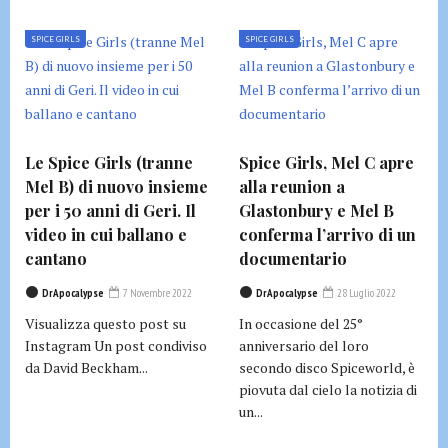
SPICE GIRLS
SPICE GIRLS
Le Spice Girls (tranne
Spice Girls, Mel C apre
Mel B) di nuovo insieme
alla reunion a
per i 50 anni di Geri. Il
Glastonbury e Mel B
video in cui ballano e
conferma l’arrivo di un
cantano
documentario
DrApocalypse
7 Novembre 2022
DrApocalypse
28 Luglio 2022
Visualizza questo post su
In occasione del 25°
Instagram Un post condiviso
anniversario del loro
da David Beckham...
secondo disco Spiceworld, è
piovuta dal cielo la notizia di
un...