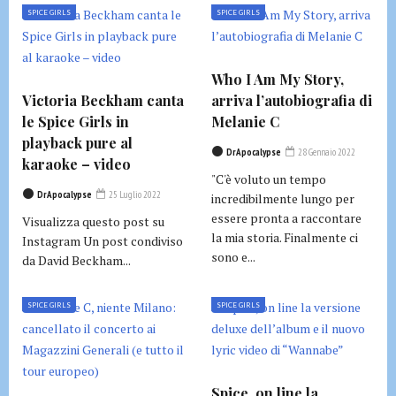
SPICE GIRLS
SPICE GIRLS
Who I Am My Story,
Victoria Beckham canta
arriva l’autobiografia di
le Spice Girls in
Melanie C
playback pure al
DrApocalypse
28 Gennaio 2022
karaoke – video
"C'è voluto un tempo
DrApocalypse
25 Luglio 2022
incredibilmente lungo per
essere pronta a raccontare
Visualizza questo post su
la mia storia. Finalmente ci
Instagram Un post condiviso
sono e...
da David Beckham...
SPICE GIRLS
SPICE GIRLS
Spice, on line la