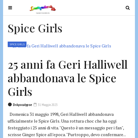
T
T
o
o
g
g
Spice Girls
g
g
l
l
e
e
SPICE GIRLS
n
n
a
a
25 anni fa Geri Halliwell
v
v
abbandonava le Spice
i
i
g
g
Girls
a
a
t
t
i
i
DrApocalypse
31 Maggio 2023
o
o
Domenica 31 maggio 1998, Geri Halliwell abbandonava
n
n
ufficialmente le Spice Girls. Una rottura choc che ha oggi
festeggiato i 25 anni di vita. "Questo è un messaggio per i fan",
scrisse Ginger Spice all'epoca. "Purtroppo, devo confermare...