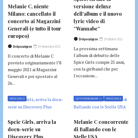
Melanie C, niente
versione deluxe
Milano: cancellato il
dell’album e il nuovo
concerto ai Magazzini
lyric video di
Generali (e tutto il tour
“Wannabe”
europeo)
DrApocalypse
29 Ottobre 2021
DrApocalypse
29 Novembre 2021
La prossima settimana
l'album di debutto delle
Il concerto di Melanie C
Spice Girls compie 25 anni,
previsto originariamente l’8
con la girlband che per
maggio 2021 ai Magazzini
l'occasione...
Generali e poi spostato al
26...
SPICE GIRLS
LA TV VISTA DA ME >>
SPICE GIRLS
Spcie Girls, arriva la
Melanie C concorrente
docu-serie su
di Ballando con le
Discovery Plus
Stelle USA