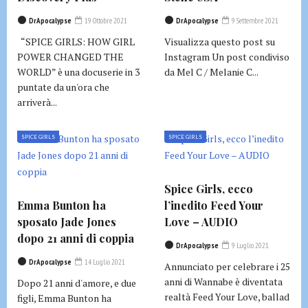
DrApocalypse
19 Ottobre 2021
DrApocalypse
9 Settembre 2021
“SPICE GIRLS: HOW GIRL
Visualizza questo post su
POWER CHANGED THE
Instagram Un post condiviso
WORLD” è una docuserie in 3
da Mel C / Melanie C...
puntate da un'ora che
arriverà...
SPICE GIRLS
SPICE GIRLS
Spice Girls, ecco
Emma Bunton ha
l’inedito Feed Your
sposato Jade Jones
Love – AUDIO
dopo 21 anni di coppia
DrApocalypse
9 Luglio 2021
DrApocalypse
14 Luglio 2021
Annunciato per celebrare i 25
anni di Wannabe è diventata
Dopo 21 anni d'amore, e due
realtà Feed Your Love, ballad
figli, Emma Bunton ha