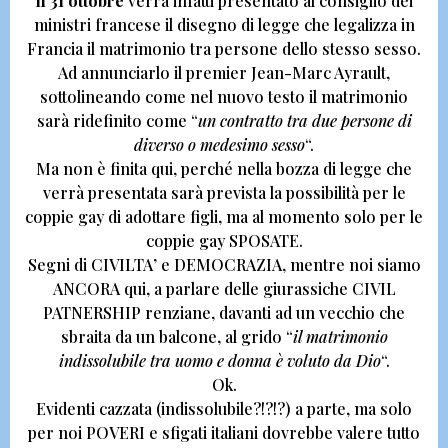
Il 31 ottobre
verrà infatti presentato al consiglio dei
ministri francese il disegno di legge che legalizza in
Francia il matrimonio tra persone dello stesso sesso.
Ad annunciarlo il premier
Jean-Marc Ayrault,
sottolineando come nel nuovo testo il matrimonio
sarà ridefinito come “
un contratto tra due persone di
diverso o medesimo sesso
“.
Ma non è finita qui, perché nella bozza di legge che
verrà presentata sarà prevista la possibilità per le
coppie gay di adottare figli, ma al momento solo per le
coppie gay SPOSATE.
Segni di CIVILTA’ e DEMOCRAZIA, mentre noi siamo
ANCORA qui, a parlare delle giurassiche
CIVIL
PATNERSHIP renziane
, davanti ad un vecchio che
sbraita da un balcone, al grido “
il matrimonio
indissolubile tra uomo e donna è voluto da Dio
“.
Ok.
Evidenti cazzata (indissolubile?!?!?) a parte,
ma solo
per noi POVERI e sfigati italiani dovrebbe valere tutto