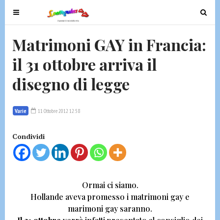
T
T
o
o
g
g
Matrimoni GAY in Francia:
g
g
il 31 ottobre arriva il
l
l
e
e
disegno di legge
n
n
a
a
v
v
Varie
11 Ottobre 2012 12:58
i
i
g
g
Condividi
a
a
t
t
i
i
o
o
Ormai ci siamo.
n
n
Hollande aveva promesso i matrimoni gay e
marimoni gay saranno.