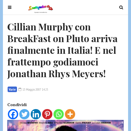
T
T
o
o
g
g
Cillian Murphy con
g
g
BreakFast on Pluto arriva
l
l
e
e
finalmente in Italia! E nel
n
n
a
a
frattempo godiamoci
v
v
Jonathan Rhys Meyers!
i
i
g
g
a
a
Varie
13 Maggio 2007 14:25
t
t
i
i
Condividi
o
o
n
n