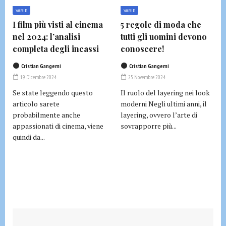
VARIE
VARIE
I film più visti al cinema
5 regole di moda che
nel 2024: l’analisi
tutti gli uomini devono
completa degli incassi
conoscere!
Cristian Gangemi
Cristian Gangemi
19 Dicembre 2024
25 Novembre 2024
Se state leggendo questo
Il ruolo del layering nei look
articolo sarete
moderni Negli ultimi anni, il
probabilmente anche
layering, ovvero l’arte di
appassionati di cinema, viene
sovrapporre più...
quindi da...