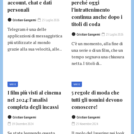
account, chat e dati
perché oggi
personali
l’intrattenimento
continua anche dopo i
Cristian Gangemi
25 Luglio 2026
titoli di coda
Telegram è una delle
Cristian Gangemi
25 Luglio 2026
applicazioni di messaggistica
più utilizzate al mondo
C’è un momento, alla fine di
grazie alla sua velocità, alle...
una serie o di un film, che un
tempo segnava una chiusura
netta. I titoli di...
VARIE
VARIE
I film più visti al cinema
5 regole di moda che
nel 2024: l’analisi
tutti gli uomini devono
completa degli incassi
conoscere!
Cristian Gangemi
Cristian Gangemi
19 Dicembre 2024
25 Novembre 2024
Se state leggendo questo
Il ruolo del layering nei look