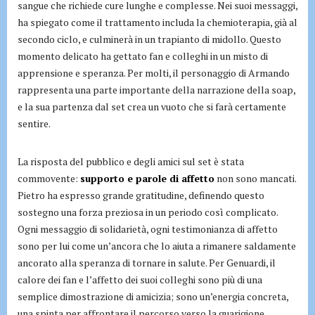
sangue che richiede cure lunghe e complesse. Nei suoi messaggi,
ha spiegato come il trattamento includa la chemioterapia, già al
secondo ciclo, e culminerà in un trapianto di midollo. Questo
momento delicato ha gettato fan e colleghi in un misto di
apprensione e speranza. Per molti, il personaggio di Armando
rappresenta una parte importante della narrazione della soap,
e la sua partenza dal set crea un vuoto che si farà certamente
sentire.
La risposta del pubblico e degli amici sul set è stata
commovente:
supporto e parole di affetto
non sono mancati.
Pietro ha espresso grande gratitudine, definendo questo
sostegno una forza preziosa in un periodo così complicato.
Ogni messaggio di solidarietà, ogni testimonianza di affetto
sono per lui come un’ancora che lo aiuta a rimanere saldamente
ancorato alla speranza di tornare in salute. Per Genuardi, il
calore dei fan e l’affetto dei suoi colleghi sono più di una
semplice dimostrazione di amicizia; sono un’energia concreta,
una spinta per affrontare il percorso verso la guarigione.