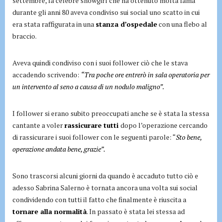
settembre, la celebre showgirl che ha ottenuto molta fama
durante gli anni 80 aveva condiviso sui social uno scatto in cui
era stata raffigurata in una
stanza d’ospedale
con una flebo al
braccio.
Aveva quindi condiviso con i suoi follower ciò che le stava
accadendo scrivendo:
“Tra poche ore entrerò in sala operatoria per
un intervento al seno a causa di un nodulo maligno”.
I follower si erano subito preoccupati anche se è stata la stessa
cantante a voler
rassicurare tutti
dopo l’operazione cercando
di rassicurare i suoi follower con le seguenti parole: “
Sto bene,
operazione andata bene, grazie”.
Sono trascorsi alcuni giorni da quando è accaduto tutto ciò e
adesso Sabrina Salerno è tornata ancora una volta sui social
condividendo con tutti il fatto che finalmente è riuscita a
tornare alla normalità
. In passato è stata lei stessa ad