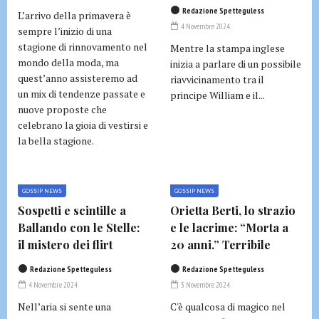
Redazione Spetteguless
L’arrivo della primavera è
4 Novembre 2024
sempre l’inizio di una
stagione di rinnovamento nel
Mentre la stampa inglese
mondo della moda, ma
inizia a parlare di un possibile
quest’anno assisteremo ad
riavvicinamento tra il
un mix di tendenze passate e
principe William e il...
nuove proposte che
celebrano la gioia di vestirsi e
la bella stagione.
GOSSIP NEWS
GOSSIP NEWS
Sospetti e scintille a
Orietta Berti, lo strazio
Ballando con le Stelle:
e le lacrime: “Morta a
il mistero dei flirt
20 anni.” Terribile
Redazione Spetteguless
Redazione Spetteguless
4 Novembre 2024
3 Novembre 2024
Nell’aria si sente una
C'è qualcosa di magico nel