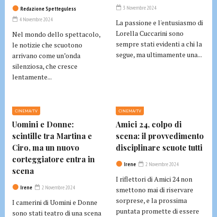
3 Novembre 2024
Redazione Spetteguless
4 Novembre 2024
La passione e l'entusiasmo di
Lorella Cuccarini sono
Nel mondo dello spettacolo,
sempre stati evidenti a chi la
le notizie che scuotono
segue, ma ultimamente una...
arrivano come un’onda
silenziosa, che cresce
lentamente...
CINEMA/TV
CINEMA/TV
Uomini e Donne:
Amici 24, colpo di
scintille tra Martina e
scena: il provvedimento
Ciro, ma un nuovo
disciplinare scuote tutti
corteggiatore entra in
Irene
2 Novembre 2024
scena
I riflettori di Amici 24 non
Irene
2 Novembre 2024
smettono mai di riservare
sorprese, e la prossima
I camerini di Uomini e Donne
puntata promette di essere
sono stati teatro di una scena