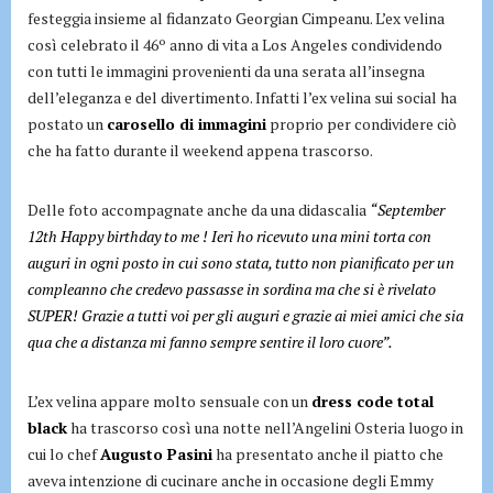
festeggia insieme al fidanzato Georgian Cimpeanu. L’ex velina
così celebrato il 46º anno di vita a Los Angeles condividendo
con tutti le immagini provenienti da una serata all’insegna
dell’eleganza e del divertimento. Infatti l’ex velina sui social ha
postato un
carosello di immagini
proprio per condividere ciò
che ha fatto durante il weekend appena trascorso.
Delle foto accompagnate anche da una didascalia
“September
12th Happy birthday to me ! Ieri ho ricevuto una mini torta con
auguri in ogni posto in cui sono stata, tutto non pianificato per un
compleanno che credevo passasse in sordina ma che si è rivelato
SUPER! Grazie a tutti voi per gli auguri e grazie ai miei amici che sia
qua che a distanza mi fanno sempre sentire il loro cuore”.
L’ex velina appare molto sensuale con un
dress code total
black
ha trascorso così una notte nell’Angelini Osteria luogo in
cui lo chef
Augusto Pasini
ha presentato anche il piatto che
aveva intenzione di cucinare anche in occasione degli Emmy