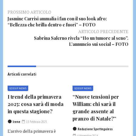
PROSSIMO ARTICOLO
Jasmine Carrisi ammalia i fan con il suo look afro:
“Bellezza che brilla dentro e fuori” – FOTO
ARTICOLO PRECEDENTE
Sabrina Salerno rivela “Ho un tumore al seno”.
L’annuncio sui social – FOTO
Articoli correlati
GOSSIP NEWS
GOSSIP NEWS
I trend della primavera
“Nuove tensioni per
2025: cosa sarà di moda
William: chi sarà il
in questa stagione?
grande assente al
pranzo di Natale?”
Irene
13 Febbraio 2025
Redazione Spetteguless
L’arrivo della primavera è
4 Novembre 2024