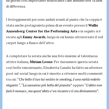
un giorno così importante nonostante i due abbiano ben 14 anni
di differenza.
I festeggiamenti poi sono andati avanti al punto che la coppia è
stata anche protagonista prima di un evento presso il
Wallis
Annenberg Center for the Performing Arts
e in seguito si è
recata agli
Emmy Awards
, luogo in cui hanno attraversato il red
carpet lungo a fianco dell’altro.
A completare la serata anche una foto insieme al talentuosa
attrice italiana,
Miriam Leone
. Per riassumere questa serata
così belle emozionante, Elisabetta Canalis ha fatto un ulteriore
post sul social luogo in cui è riuscito a ottenere molti commenti
tra cui: “
Che bello il tuo lui vestito in smoking, è una rarità vederlo
elegante “, “La sassarese più bella del pianeta”
oppure “
L’abito non
farà il monaco , ma quest’abito e’ un incanto e ti sta divinamente”.