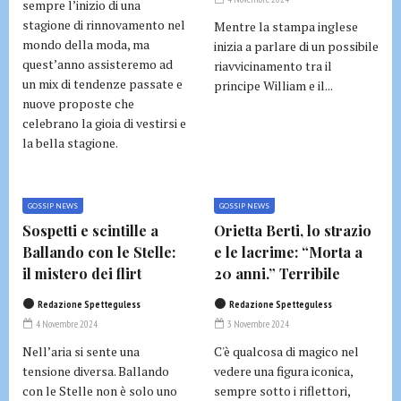
sempre l’inizio di una
stagione di rinnovamento nel
Mentre la stampa inglese
mondo della moda, ma
inizia a parlare di un possibile
quest’anno assisteremo ad
riavvicinamento tra il
un mix di tendenze passate e
principe William e il...
nuove proposte che
celebrano la gioia di vestirsi e
la bella stagione.
GOSSIP NEWS
GOSSIP NEWS
Sospetti e scintille a
Orietta Berti, lo strazio
Ballando con le Stelle:
e le lacrime: “Morta a
il mistero dei flirt
20 anni.” Terribile
Redazione Spetteguless
Redazione Spetteguless
4 Novembre 2024
3 Novembre 2024
Nell’aria si sente una
C'è qualcosa di magico nel
tensione diversa. Ballando
vedere una figura iconica,
con le Stelle non è solo uno
sempre sotto i riflettori,