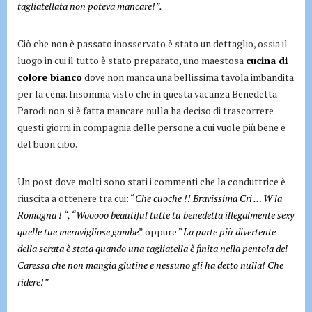
tagliatellata non poteva mancare!”.
Ciò che non è passato inosservato è stato un dettaglio, ossia il
luogo in cui il tutto è stato preparato, uno maestosa
cucina di
colore bianco
dove non manca una bellissima tavola imbandita
per la cena. Insomma visto che in questa vacanza Benedetta
Parodi non si è fatta mancare nulla ha deciso di trascorrere
questi giorni in compagnia delle persone a cui vuole più bene e
del buon cibo.
Un post dove molti sono stati i commenti che la conduttrice è
riuscita a ottenere tra cui: “
Che cuoche !! Bravissima Cri … W la
Romagna ! “, “Wooooo beautiful tutte tu benedetta illegalmente sexy
quelle tue meravigliose gambe
” oppure “
La parte più divertente
della serata è stata quando una tagliatella è finita nella pentola del
Caressa che non mangia glutine e nessuno gli ha detto nulla! Che
ridere!”