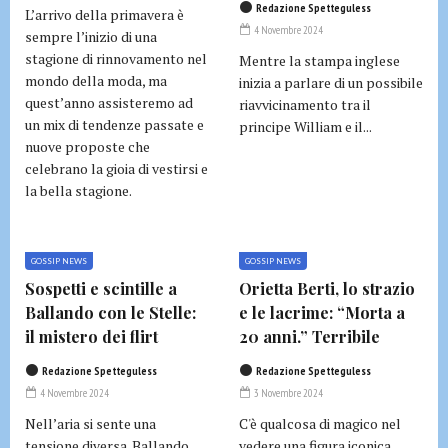
Redazione Spetteguless
L’arrivo della primavera è
4 Novembre 2024
sempre l’inizio di una
stagione di rinnovamento nel
Mentre la stampa inglese
mondo della moda, ma
inizia a parlare di un possibile
quest’anno assisteremo ad
riavvicinamento tra il
un mix di tendenze passate e
principe William e il...
nuove proposte che
celebrano la gioia di vestirsi e
la bella stagione.
GOSSIP NEWS
GOSSIP NEWS
Sospetti e scintille a
Orietta Berti, lo strazio
Ballando con le Stelle:
e le lacrime: “Morta a
il mistero dei flirt
20 anni.” Terribile
Redazione Spetteguless
Redazione Spetteguless
4 Novembre 2024
3 Novembre 2024
Nell’aria si sente una
C'è qualcosa di magico nel
tensione diversa. Ballando
vedere una figura iconica,