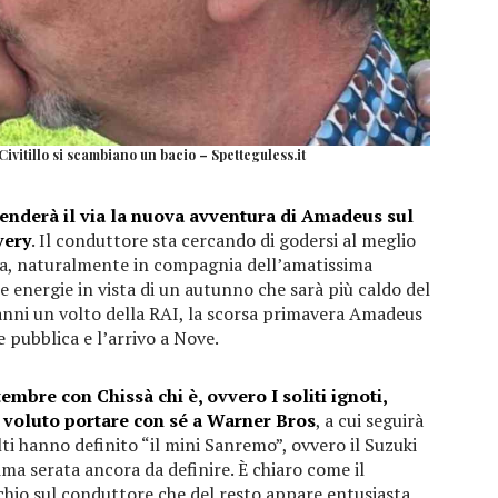
vitillo si scambiano un bacio – Spetteguless.it
renderà il via la nuova avventura di Amadeus sul
very
. Il conduttore sta cercando di godersi al meglio
gna, naturalmente in compagnia dell’amatissima
le energie in vista di un autunno che sarà più caldo del
’anni un volto della RAI, la scorsa primavera Amadeus
e pubblica e l’arrivo a Nove.
embre con Chissà chi è, ovvero I soliti ignoti,
a voluto portare con sé a Warner Bros
, a cui seguirà
lti hanno definito “il mini Sanremo”, ovvero il Suzuki
ma serata ancora da definire. È chiaro come il
io sul conduttore che del resto appare entusiasta