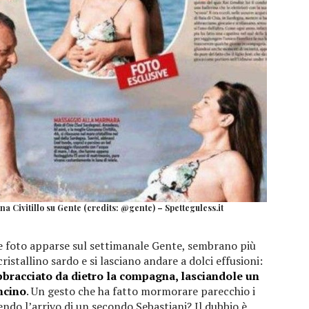
a Civitillo su Gente (credits: @gente) – Spetteguless.it
lle foto apparse sul settimanale Gente, sembrano più
cristallino sardo e si lasciano andare a dolci effusioni:
bracciato da dietro la compagna, lasciandole un
ncino
. Un gesto che ha fatto mormorare parecchio i
endo l’arrivo di un secondo Sebastiani? Il dubbio è