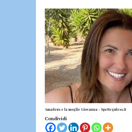
Amadeus e la moglie Giovanna - Spetteguless.it
Condividi