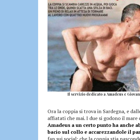
Il servizio dedicato a Amadeus e Giovann
Ora la coppia si trova in Sardegna, e da
affiatati che mai. I due si godono il mare 
Amadeus a un certo punto ha anche ab
bacio sul collo e accarezzandole il pa
fan sui social: che la coppia stia nascond