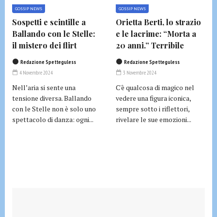
GOSSIP NEWS
GOSSIP NEWS
Sospetti e scintille a
Orietta Berti, lo strazio
Ballando con le Stelle:
e le lacrime: “Morta a
il mistero dei flirt
20 anni.” Terribile
Redazione Spetteguless
Redazione Spetteguless
4 Novembre 2024
3 Novembre 2024
Nell’aria si sente una
C'è qualcosa di magico nel
tensione diversa. Ballando
vedere una figura iconica,
con le Stelle non è solo uno
sempre sotto i riflettori,
spettacolo di danza: ogni...
rivelare le sue emozioni...