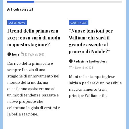
Articoli correlati
GOSSIP NEWS
GOSSIP NEWS
I trend della primavera
“Nuove tensioni per
2025: cosa sarà di moda
William: chi sarà il
in questa stagione?
grande assente al
pranzo di Natale?”
Irene
13 Febbraio 2025
Redazione Spetteguless
L’arrivo della primavera è
4 Novembre 2024
sempre l’inizio di una
stagione di rinnovamento nel
Mentre la stampa inglese
mondo della moda, ma
inizia a parlare di un possibile
quest’anno assisteremo ad
riavvicinamento tra il
un mix di tendenze passate e
principe William e il...
nuove proposte che
celebrano la gioia di vestirsi e
la bella stagione.