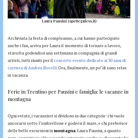
Laura Pausini (spetteguless.it)
Archiviata la festa di compleanno, a cui hanno partecipato
anche i fan, arriva per Laura il momento di tornare a lavoro,
stavolta godendosi una settimana in compagnia di grandi
artisti, tutti riuniti per il
concerto evento dedicato ai 30 anni di
carriera di Andrea Bocelli
. Ora, finalmente, un po’ di sano relax
in vacanza.
Ferie in Trentino per Pausini e famiglia: le vacanze in
montagna
Ogni estate, i vacanzieri si dividono in due categorie: chi vuole
ancorarsi sotto l’ombrellone e godersi il mare, e chi preferisce
delle belle escursioni in
montagna
. Laura Pausini, a quanto
pare, appartiene alla seconda categoria: anche se di recente ha