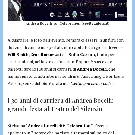
Andrea Bocelli 30: Celebration (spetteguless.it)
A guardare le foto dell’evento, sembra di essere in un film con
dozzine di cameo inaspettati: non capita tutti i giorni di vedere
Will Smith
,
Eros Ramazzotti
e
Sofia Carson
, tanto per
citarne alcuni, nella stessa location. Eppure è successo:
galeotti furono i 30 anni di carriera di
Andrea Bocelli
, che
hanno riunito artisti internazionali in un’unica magia. Per Laura
Pausini, senza dubbio, è stata una “
settimana memorabile
”.
I 30 anni di carriera di Andrea Bocelli:
grande festa al Teatro del Silenzio
Si chiama “
Andrea Bocelli 30: Celebration
”, l’evento
spalmato in 3 serate che ha visto alternarsi sul palco del