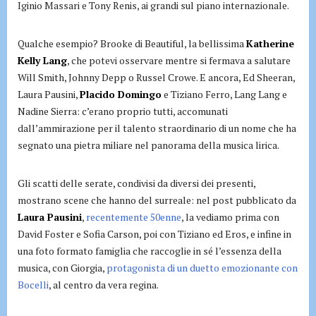
Iginio Massari e Tony Renis, ai grandi sul piano internazionale.
Qualche esempio? Brooke di Beautiful, la bellissima
Katherine
Kelly Lang
, che potevi osservare mentre si fermava a salutare
Will Smith, Johnny Depp o Russel Crowe. E ancora, Ed Sheeran,
Laura Pausini,
Placido Domingo
e Tiziano Ferro, Lang Lang e
Nadine Sierra: c’erano proprio tutti, accomunati
dall’ammirazione per il talento straordinario di un nome che ha
segnato una pietra miliare nel panorama della musica lirica.
Gli scatti delle serate, condivisi da diversi dei presenti,
mostrano scene che hanno del surreale: nel post pubblicato da
Laura Pausini
,
recentemente 50enne
, la vediamo prima con
David Foster e Sofia Carson, poi con Tiziano ed Eros, e infine in
una foto formato famiglia che raccoglie in sé l’essenza della
musica, con Giorgia,
protagonista di un duetto emozionante con
Bocelli
, al centro da vera regina.