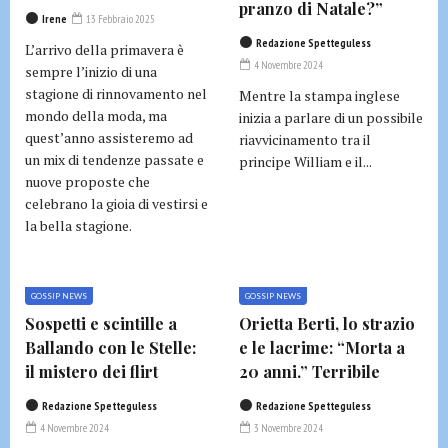
pranzo di Natale?”
Irene
13 Febbraio 2025
Redazione Spetteguless
L’arrivo della primavera è
4 Novembre 2024
sempre l’inizio di una
stagione di rinnovamento nel
Mentre la stampa inglese
mondo della moda, ma
inizia a parlare di un possibile
quest’anno assisteremo ad
riavvicinamento tra il
un mix di tendenze passate e
principe William e il...
nuove proposte che
celebrano la gioia di vestirsi e
la bella stagione.
GOSSIP NEWS
GOSSIP NEWS
Sospetti e scintille a
Orietta Berti, lo strazio
Ballando con le Stelle:
e le lacrime: “Morta a
il mistero dei flirt
20 anni.” Terribile
Redazione Spetteguless
Redazione Spetteguless
4 Novembre 2024
3 Novembre 2024