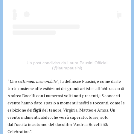
Un post condiviso da Laura Pausini Official
(@laurapausini)
“
Una settimana memorabile
”, la definisce Pausini, e come darle
torto: insieme alle esibizioni dei grandi artisti e all’abbraccio di
Andrea Bocelli con i numerosi volti noti presenti, i 3 concerti
evento hanno dato spazio a momenti inediti e toccanti, come le
esibizione dei
figli
del tenore, Virginia, Matteo e Amos. Un
evento indimenticabile, che verrà superato, forse, solo
dall’uscita in autunno del docufilm “Andrea Bocelli 30:
Celebration”.