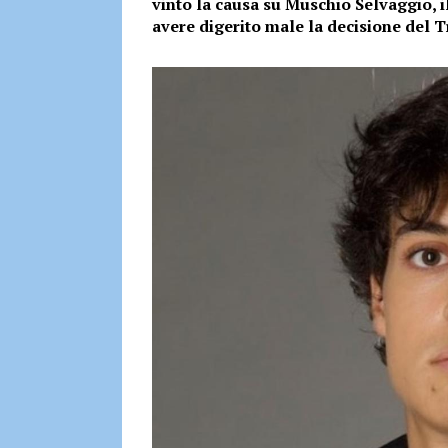
vinto la causa su Muschio Selvaggio, i
avere digerito male la decisione del T