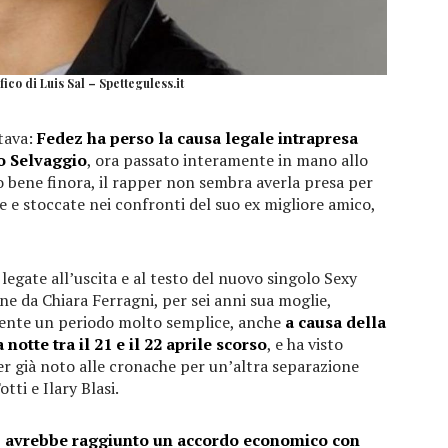
fico di Luis Sal – Spetteguless.it
tava:
Fedez ha perso la causa legale intrapresa
io Selvaggio
, ora passato interamente in mano allo
 bene finora, il rapper non sembra averla presa per
te e stoccate nei confronti del suo ex migliore amico,
egate all’uscita e al testo del nuovo singolo Sexy
ne da Chiara Ferragni, per sei anni sua moglie,
ente un periodo molto semplice, anche
a causa della
notte tra il 21 e il 22 aprile scorso
, e ha visto
er già noto alle cronache per un’altra separazione
ti e Ilary Blasi.
 avrebbe raggiunto un accordo economico con