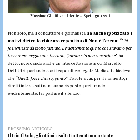
Massimo Giletti sorridente – Spetteguless.it
Non solo, ma il conduttore e giornalista
ha anche ipotizzato i
motivi dietro la chiusura repentina di Non è l’arena
:
“Chi
fa inchieste dà molto fastidio. Evidentemente quello che stavamo per
toccare era meglio non toccarlo, Questa è la mia sensazione”
ha
detto, ricordando anche un’intercettazione in cui Marcello
Dell’Utri, parlando con il capo ufficio legale Mediaset chiedeva
che
“Giletti fosse chiuso, punto”
. Parole a cui, per il momento, i
diretti interessati non hanno risposto, preferendo,
evidentemente, far parlare il silenzio.
PROSSIMO ARTICOLO
Il trio Il Volo, gli ottimi risultati ottenuti nonostante