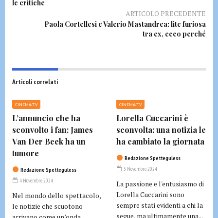
le critiche
ARTICOLO PRECEDENTE
Paola Cortellesi e Valerio Mastandrea: lite furiosa
tra ex, ecco perché
Articoli correlati
CINEMA/TV
CINEMA/TV
L’annuncio che ha
Lorella Cuccarini è
sconvolto i fan: James
sconvolta: una notizia le
Van Der Beek ha un
ha cambiato la giornata
tumore
Redazione Spetteguless
3 Novembre 2024
Redazione Spetteguless
4 Novembre 2024
La passione e l'entusiasmo di
Lorella Cuccarini sono
Nel mondo dello spettacolo,
sempre stati evidenti a chi la
le notizie che scuotono
segue, ma ultimamente una...
arrivano come un’onda