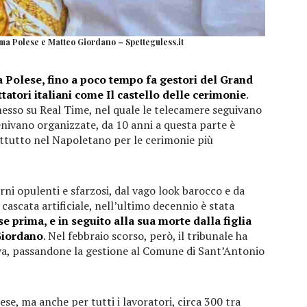
mma Polese e Matteo Giordano – Spetteguless.it
a Polese, fino a poco tempo fa gestori del Grand
tatori italiani come Il castello delle cerimonie
.
so su Real Time, nel quale le telecamere seguivano
enivano organizzate, da 10 anni a questa parte è
attutto nel Napoletano per le cerimonie più
rni opulenti e sfarzosi, dal vago look barocco e da
ascata artificiale, nell’ultimo decennio è stata
e prima, e in seguito alla sua morte dalla figlia
Giordano
. Nel febbraio scorso, però, il tribunale ha
tiva, passandone la gestione al Comune di Sant’Antonio
e, ma anche per tutti i lavoratori, circa 300 tra