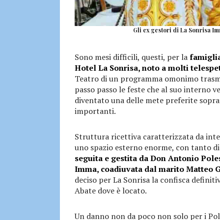
Gli ex gestori di La Sonrisa I
Sono mesi difficili, questi, per la
famigli
Hotel La Sonrisa, noto a molti telespet
Teatro di un programma omonimo trasmes
passo passo le feste che al suo interno v
diventato una delle mete preferite sopr
importanti.
Struttura ricettiva caratterizzata da inte
uno spazio esterno enorme, con tanto di c
seguita e gestita da Don Antonio Poles
Imma, coadiuvata dal marito Matteo 
deciso per La Sonrisa la confisca defini
Abate dove è locato.
Un danno non da poco non solo per i Poles