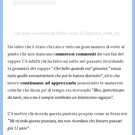
Un post condiviso da Prima Volta Di (@prima_volta_di)
Un video che è stato cliccato e visto un gran numero di volte al
punto che non mancano i
numerosi commenti
dei vari fan del
rapper. C’è infatti chi ha fatto un salto nel passato ricordando
la genuinità del rapper ”
Che bello quando era” genuino ” senza
tutte quelle sovrastrutture che poi lo hanno distrutto”
, altri che
invece
continuano ad apprezzarlo
nonostante le numerose
critiche che da un po’ di tempo sta ricevendo
“Bho, ipercriticato
da tanti, ma a me è sempre sembrato un bravissimo ragazzo”.
C’è inoltre chi ricorda questa puntata proprio come se fosse ieri
“Mi ricordo questa puntata, ma non ricordavo che fossero passati
già 11 anni”.