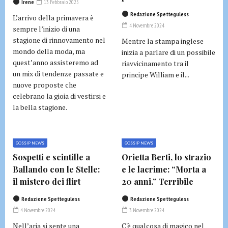
Irene
13 Febbraio 2025
Redazione Spetteguless
L’arrivo della primavera è
4 Novembre 2024
sempre l’inizio di una
stagione di rinnovamento nel
Mentre la stampa inglese
mondo della moda, ma
inizia a parlare di un possibile
quest’anno assisteremo ad
riavvicinamento tra il
un mix di tendenze passate e
principe William e il...
nuove proposte che
celebrano la gioia di vestirsi e
la bella stagione.
GOSSIP NEWS
GOSSIP NEWS
Sospetti e scintille a
Orietta Berti, lo strazio
Ballando con le Stelle:
e le lacrime: “Morta a
il mistero dei flirt
20 anni.” Terribile
Redazione Spetteguless
Redazione Spetteguless
4 Novembre 2024
3 Novembre 2024
Nell’aria si sente una
C'è qualcosa di magico nel